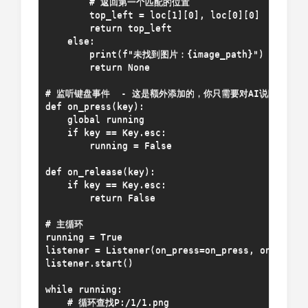
        # 返回第一个匹配的位置

        top_left = loc[1][0], loc[0][0]

        return top_left

    else:

        print(f"未找到图片：{image_path}")

        return None

# 监听键盘事件  - 这是额外添加的，你只需要对AI说防止这段
def on_press(key):

    global running

    if key == Key.esc:

        running = False

def on_release(key):

    if key == Key.esc:

        return False

# 主循环

running = True

listener = Listener(on_press=on_press, on_releas
listener.start()

while running:

    # 循环查找P:/1/1.png
