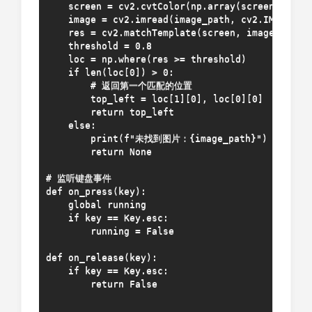
    screen = cv2.cvtColor(np.array(screen), cv2.
    image = cv2.imread(image_path, cv2.IMREAD
    res = cv2.matchTemplate(screen, image, cv2.T
    threshold = 0.8

    loc = np.where(res >= threshold)

    if len(loc[0]) > 0:

        # 返回第一个匹配的位置

        top_left = loc[1][0], loc[0][0]

        return top_left

    else:

        print(f"未找到图片：{image_path}")

        return None

# 监听键盘事件

def on_press(key):

    global running

    if key == Key.esc:

        running = False

def on_release(key):

    if key == Key.esc:

        return False
