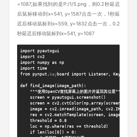
=1087,如果找到的是P:/1/5.png，则0.2秒延迟
后鼠标移动到x=541, y=1587点击一次，1秒延
迟后移动鼠标到x=559, y=1832点击一次，0.2
秒延迟后移动鼠标到x=541, y=1087
import pyautogui

import cv2

import numpy as np

import time

from pynput.
key
board import Listener, Key

def find_image(image_path):

    """使用OpenCV查找屏幕上的图片并返回其位置"""

    screen = pyautogui.screenshot()

    screen = cv2.cvtColor(np.array(screen), cv2.
    image = cv2.imread(image_path, cv2.IMREAD
    res = cv2.matchTemplate(screen, image, cv2.T
    threshold = 0.8

    loc = np.where(res >= threshold)

    if len(loc[0]) > 0:
