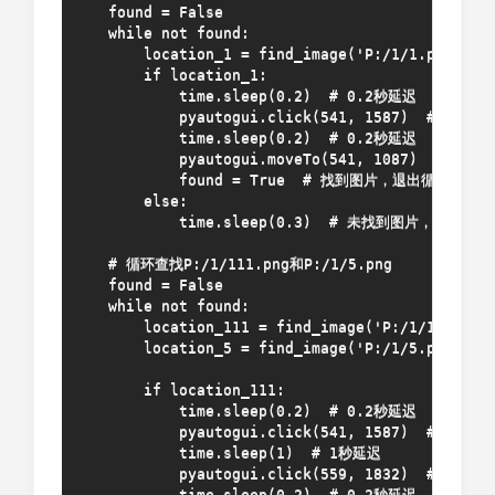
    found = False

    while not found:

        location_1 = find_image('P:/1/1.png')

        if location_1:

            time.sleep(0.2)  # 0.2秒延迟

            pyautogui.click(541, 1587)  # 点击指
            time.sleep(0.2)  # 0.2秒延迟

            pyautogui.moveTo(541, 1087)  # 移动
            found = True  # 找到图片，退出循环

        else:

            time.sleep(0.3)  # 未找到图片，继续查找

    # 循环查找P:/1/111.png和P:/1/5.png

    found = False

    while not found:

        location_111 = find_image('P:/1/111.png'
        location_5 = find_image('P:/1/5.png')

        if location_111:

            time.sleep(0.2)  # 0.2秒延迟

            pyautogui.click(541, 1587)  # 点击指
            time.sleep(1)  # 1秒延迟

            pyautogui.click(559, 1832)  # 点击指
            time.sleep(0.2)  # 0.2秒延迟
