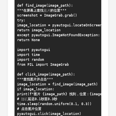
def find_image(image_path):

"""在屏幕上查找
图片
的位置"""

screenshot = ImageGrab.grab()

try:

image_location = pyautogui.locateOnScreen(image_
return image_location

except pyautogui.ImageNotFoundException:

return None

import pyautogui

import time

import random

from PIL import ImageGrab

def click_image(image_path):

"""查找图片并点击"""

image_location = find_image(image_path)

if image_location:

print(f"图片 {image_path} 找到，位置：{image_locatio
# 
随机
延迟0.1秒至0.3秒

time.sleep(random.uniform(0.1, 0.3))

# 点击图片位置

pyautogui.click(image_location)
