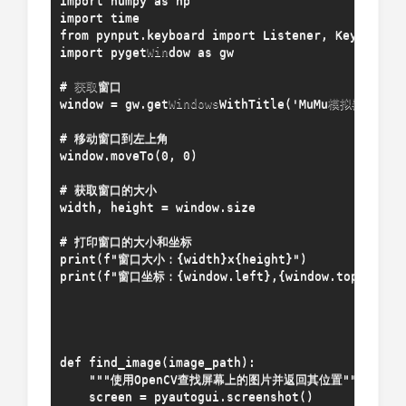
import numpy as np

import time

from pynput.keyboard import Listener, Key

import pyget
Win
dow as gw

# 
获取
窗口

window = gw.get
Windows
WithTitle('MuMu
模拟器
12')
# 移动窗口到左上角

window.moveTo(0, 0)

# 获取窗口的大小

width, height = window.size

# 打印窗口的大小和坐标

print(f"窗口大小：{width}x{height}")

print(f"窗口坐标：{window.left},{window.top}")

def find_image(image_path):

    """使用OpenCV查找屏幕上的图片并返回其位置"""

    screen = pyautogui.screenshot()
