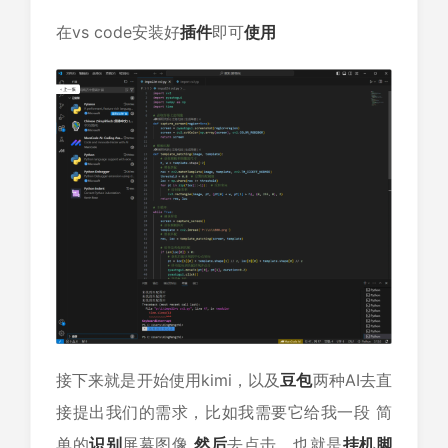
在vs code安装好
插件
即可
使用
接下来就是开始使用kimi，以及
豆包
两种AI去直
接提出我们的需求，比如我需要它给我一段 简
单的
识别
屏幕图像
然后
去点击，也就是
挂机脚