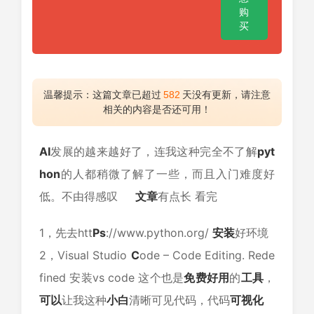
购
买
温馨提示：这篇文章已超过
582
天没有更新，请注意
相关的内容是否还可用！
AI
发展的越来越好了，连我这种完全不了解
pyt
hon
的人都稍微了解了一些，而且入门难度好
低。不由得感叹
文章
有点长 看完
1，先去htt
Ps
://www.python.org/
安装
好环境
2，Visual Studio
C
ode – Code Editing. Rede
fined 安装vs code 这个也是
免费
好用
的
工具
，
可以
让我这种
小白
清晰可见代码，代码
可视化