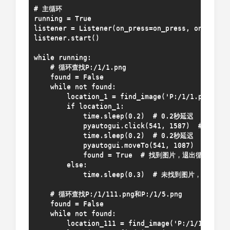
# 主循环

running = True

listener = Listener(on_press=on_press, on_releas
listener.start()

while running:

    # 循环查找P:/1/1.png

    found = False

    while not found:

        location_1 = find_image('P:/1/1.png')

        if location_1:

            time.sleep(0.2)  # 0.2秒延迟

            pyautogui.click(541, 1587)  # 点击指
            time.sleep(0.2)  # 0.2秒延迟

            pyautogui.moveTo(541, 1087)  # 移
            found = True  # 找到图片，退出循环

        else:

            time.sleep(0.3)  # 未找到图片，继续查找

    # 循环查找P:/1/111.png和P:/1/5.png

    found = False

    while not found:

        location_111 = find_image('P:/1/111.png'