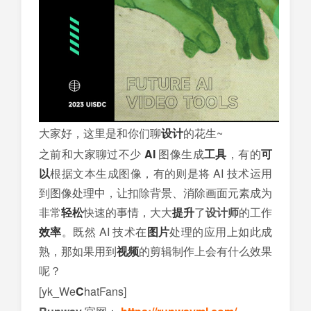
大家好，这里是和你们聊
设计
的花生~
之前和大家聊过不少
AI
图像生成
工具
，有的
可
以
根据文本生成图像，有的则是将 AI 技术运用
到图像处理中，让扣除背景、消除画面元素成为
非常
轻松
快速的事情，大大
提升
了
设计师
的工作
效率
。既然 AI 技术在
图片
处理的应用上如此成
熟，那如果用到
视频
的剪辑制作上会有什么效果
呢？
[yk_We
C
hatFans]