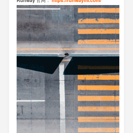
Runway
官网：
https://runwayml.com/