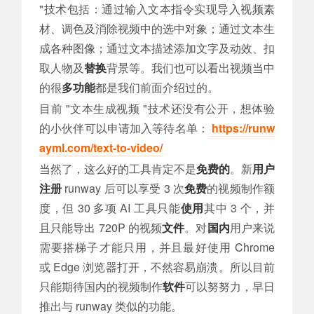
"技术包括：通过输入文本指令实现导入视频素
材、调色及消除视频中的选中对象；通过文本生
成各种图像；通过文本描述添加文字及动效、扣
取人物及
替换
背景等。我们也可以看出视频当中
的很
多功能
都是我们前面介绍过的。
目前 "文本生成视频 "技术还没有公开，想体验
的小伙伴可以申请加入等待名单：
https://runw
ayml.com/text-to-video/
当然了，这么好的工具肯定不是
免费的
。新
用户
注册
runway 后可以享受 3 次
免费
的视频制作额
度，但 30 多项 AI 工具只能
使用
其中 3 个，并
且只能导出 720P 的视频
文件
。对
国内
用户来说
需要搭梯子才能只用，并且最好使用 Chrome
或 Edge 浏览器打开，不然容易崩溃。所以目前
只能期待国内的视频制作
软件
可以努努力，早日
推出与 runway 类似的功能。