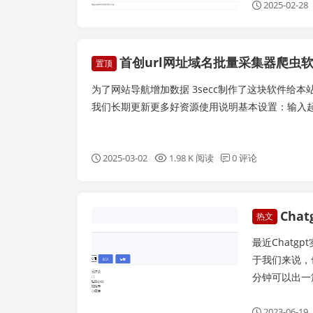
2025-02-28
首创url网址域名批量采集器爬虫软件3secc2.0
置顶
为了网站导航增加数据 3secc制作了这块软件给
我们长期更新更多好资源使用说明基本设置：输入起始
2025-03-02
1.98 K 阅读
0 评论
Chat
亲测源码
热文
最近Chatg
于我们来说，
分钟可以出一
2023-06-19