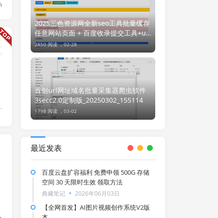
n
2025三色资源网全新seo工具批量缓存
任意网站页面 + 百度收录提交工具+url
违禁词检测功能
亲测源码
2850 阅读 ，
02-28
首创url网址域名批量采集器爬虫软件
3secc2.0定制版_20250302_155114
1798 阅读 ，
03-02
最近发表
百度云盘扩容福利 免费申领 500G 存储
空间 30 天限时生效 领取方法
典藏笔记
2026年06月03日
【全网首发】AI图片视频创作系统V2版
本