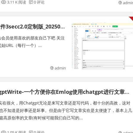
3.11 K 阅读
0 评论
admi
定制版_20250302_155114
本站会员使用喜欢的朋友自己下吧 关注
URL（每行一个）...
admin
gptWrite-一个方便你在Emlog使用chatgpt进行文章创作的插件！
pt实在很火，用Chatgpt无论是来写文章还是写代码，都十分的高效，这对
也不知道是好事还是坏事。但是由于它写文章实在是太便捷了，基本上几
篇高原创率的文章(有时候可能我们自己写的...
1.05 K 阅读
0 评论