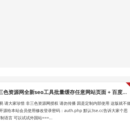
三色资源网全新seo工具批量缓存任意网站页面 + 百度收录提交工具+url违禁词检测功能
易 请大家珍惜 非三色资源网授权 请勿传播 因是定制内部使用 这版就不
源给本站会员使用修改登录密码：auth.php 默认3se.cc告诉大家个思
制语言 可以试试外国站===...