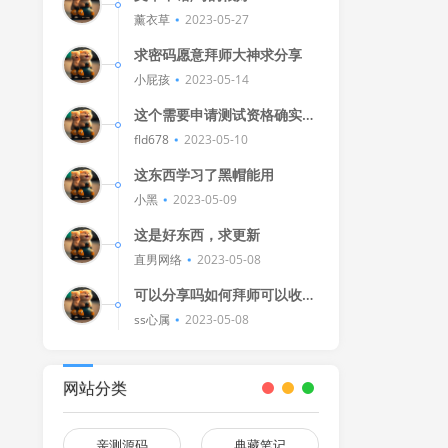
薰衣草
2023-05-27
求密码愿意拜师大神求分享
小屁孩
2023-05-14
这个需要申请测试资格确实不
错的东西
fld678
2023-05-10
这东西学习了黑帽能用
小黑
2023-05-09
这是好东西，求更新
直男网络
2023-05-08
可以分享吗如何拜师可以收我
吗[Watermelon]
ss心属
2023-05-08
网站分类
亲测源码
典藏笔记