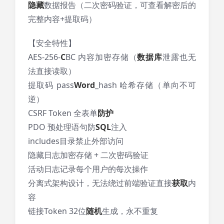
隐藏
数据报告（二次密码验证，可查看解密后的
完整内容+提取码）
【安全特性】
AES-256-
C
BC 内容加密存储（
数据库
泄露也无
法直接读取）
提取码 pass
Word
_hash 哈希存储（单向不可
逆）
CSRF Token 全表单
防护
PDO 预处理语句防
SQL
注入
includes目录禁止外部访问
隐藏日志加密存储 + 二次密码验证
活动日志记录每个用户的每次操作
分离式架构设计，无法绕过前端验证直接
获取
内
容
链接Token 32位
随机
生成，永不重复