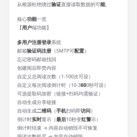
从根源杜绝绕过
验证
直接读取数据的可
能
。
核心
功能
一览
【
用户
端功能】
多用户
注册登录
系统
邮箱
验证码
注册
（SMTP可
配置
）
忘记密码邮箱找回
创建阅后即焚内容
自定义总阅读次数（1-100次可设）
自定义每次阅读倒计时（10-3
60
0秒可设）
可选提取码加密（链接+扫码均需验证）
自动生成分享链接
自动生成
二维码
（
手机
扫码即
访问
）
倒计时
实时
显示（
最后
10秒变
红警
示）
倒计时结束 → 内容自动销毁不可恢复
阅读次数耗尽 → 内容自动销毁