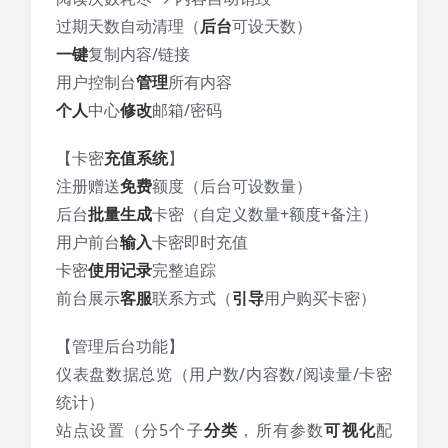
过期天数自动清理（
后台
可设天数）
一键
复制内容/链接
用户控制台
管理
所有内容
个人
中心
修改
邮箱/密码
【卡密
充值系统
】
注册赠送
免费
额度（后台可设数量）
后台
批量生成
卡密（自定义数量+额度+备注）
用户前台
输入
卡密即时充值
卡密
使用
记录
完整追踪
前台展示
客服
联系方式（
引导
用户购买卡密）
【管理后台功能】
仪表盘数据总览（用户数/内容数/阅读量/卡密
统计）
站点设置（分5个子
分类
，所有参数
可视化
配