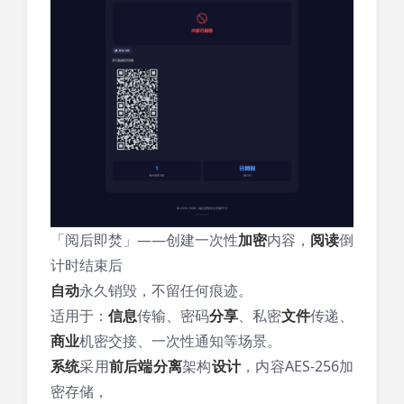
「阅后即焚」——创建一次性
加密
内容，
阅读
倒
计时结束后
自动
永久销毁，不留任何痕迹。
适用于：
信息
传输、密码
分享
、私密
文件
传递、
商业
机密交接、一次性通知等场景。
系统
采用
前后端
分离
架构
设计
，内容AES-256加
密存储，