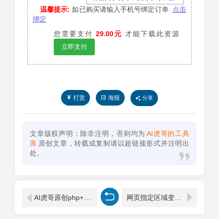
温馨提示:
如已购买请输入手机号绑定订单
点击
绑定
您需要支付
29.00元
才能下载此资源
立即支付
打赏
海报
分享
文章版权声明：除非注明，否则均为
AI虎哥的工具
库
原创文章，转载或复制请以超链接形式并注明出
处。
AI虎哥原创php+mysql卡密兑换发卡订单查询邮件通知批量生成导入多功能开源系统
网页指定区域变化检测浏览器扩展插件+api接口端整站开源源码动态发送通知