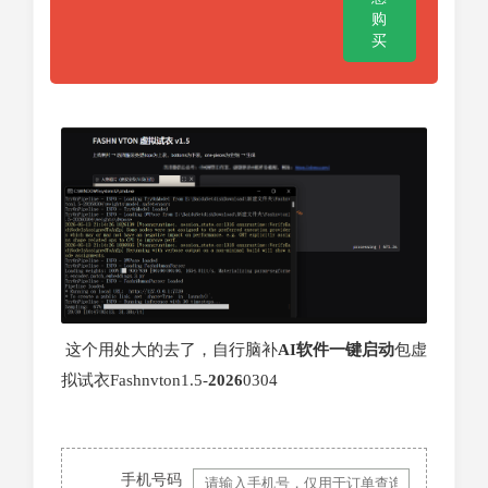
购
买
这个用处大的去了，自行脑补
AI
软件
一键启动
包虚
拟试衣Fashnvton1.5-
2026
0304
手机号码