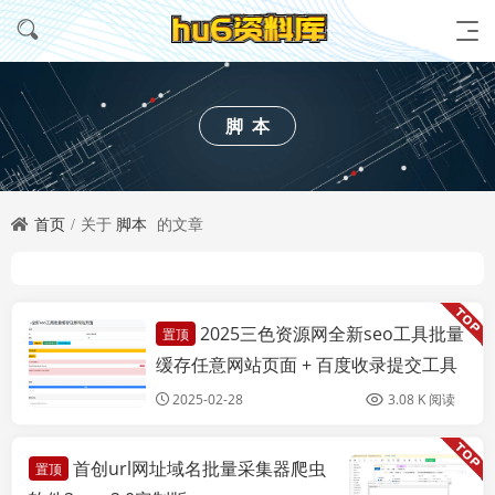
脚本
首页
关于
脚本
的文章
2025三色资源网全新seo工具批量
置顶
亲测源码
缓存任意网站页面 + 百度收录提交工具
+url违禁词检测功能
2025-02-28
3.08 K 阅读
首创url网址域名批量采集器爬虫
置顶