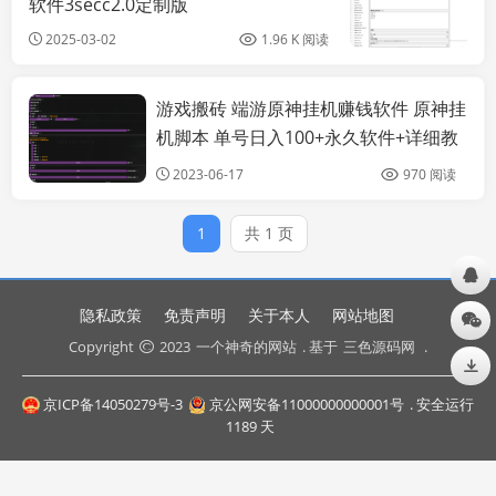
软件3secc2.0定制版
_20250302_155114
2025-03-02
1.96 K 阅读
游戏搬砖 端游原神挂机赚钱软件 原神挂
亲测源码
机脚本 单号日入100+永久软件+详细教
程
2023-06-17
970 阅读
1
共 1 页
隐私政策
免责声明
关于本人
网站地图
Copyright
2023
一个神奇的网站
. 基于
三色源码网
.
京ICP备14050279号-3
京公网安备11000000000001号
. 安全运行
1189
天