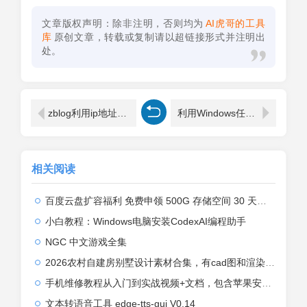
文章版权声明：除非注明，否则均为
AI虎哥的工具
库
原创文章，转载或复制请以超链接形式并注明出
处。
zblog利用ip地址物理化插件实现评论显示IP归属地的方法兼容IPV4/V6
利用Windows任务计划程序定期删除thinkphp程序runtime下log文件夹
相关阅读
百度云盘扩容福利 免费申领 500G 存储空间 30 天限时生效 领取方法
小白教程：Windows电脑安装CodexAI编程助手
NGC 中文游戏全集
2026农村自建房别墅设计素材合集，有cad图和渲染效果图
手机维修教程从入门到实战视频+文档，包含苹果安装系列
文本转语音工具 edge-tts-gui V0.14