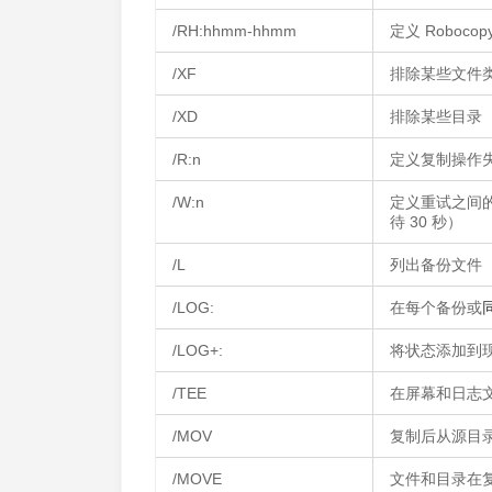
/RH:hhmm-hhmm
定义 Roboc
/XF
排除某些文件
/XD
排除某些目录
/R:n
定义复制操作失
/W:n
定义重试之间的
待 30 秒）
/L
列出备份文件
/LOG:
在每个备份或
/LOG+:
将状态添加到
/TEE
在屏幕和日志
/MOV
复制后从源目
/MOVE
文件和目录在