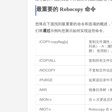
最重要的 Robocopy 命令
您将在下面找到最重要的命令和选项的概述，它们
们将
通过
示例向您展示如何实现这些命令。
/COPY:copyflag[s]
复制文件属性 – 
列表）- A：属
控
） 使用权）
/COPYALL
复制所有文件信息
/NOCOPY
不复制文件信息
/PURGE
如果源目录中
/MIR
镜像目录树（相当
/MON:n
在 n 次更改后
/MOT:n
Robocopy 在 