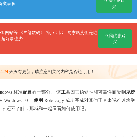
点我优惠购
备案事多
买
 网站等 《西部数码》 特点：比上两家略贵但是稳
点我优惠购
性超好事也少
买
1124
天没有更新，请注意相关的内容是否还可用！
n
dows 标准
配置
的一部分。 该
工具
因其稳健性和可靠性而受到
系统
在 Windows 10 上
使用
Robocopy 成功完成对其他工具来说难以承受
opy 还不了解，那就和一起看看如何使用吧。