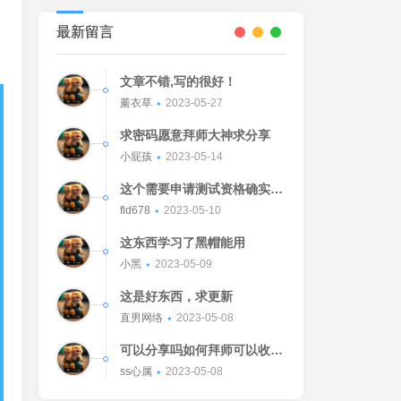
最新留言
文章不错,写的很好！
薰衣草
2023-05-27
求密码愿意拜师大神求分享
小屁孩
2023-05-14
这个需要申请测试资格确实不
错的东西
fld678
2023-05-10
这东西学习了黑帽能用
小黑
2023-05-09
这是好东西，求更新
直男网络
2023-05-08
可以分享吗如何拜师可以收我
吗[Watermelon]
ss心属
2023-05-08