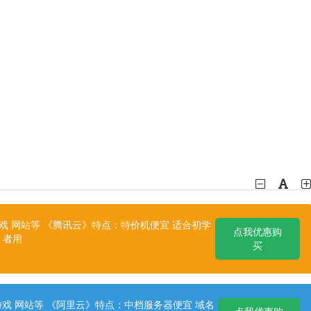
 网站等 《腾讯云》特点：特价机便宜 适合初学
点我优惠购
者用
买
戏 网站等 《阿里云》特点：中档服务器便宜 域名