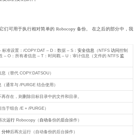
可用于执行相对简单的 Robocopy 备份。 在之后的部分中，我
标准设置：/COPY:DAT – D：数据 – S：
安全
信息
（NTFS
访问
控制
性 – O：所有者信息 – T：时间戳 – U：审计信息（文件的 NTFS
监
。
（替代 COPY:DATSOU）
（通常与 /PURGE 结合使用）
不再存在，则删除目标目录中的文件和目录。
于组合 /E + /PURGE）
再次
运行
Robocopy（
自动
备份的
后台
操作）
n
分钟
后再次运行（自动备份的后台操作）