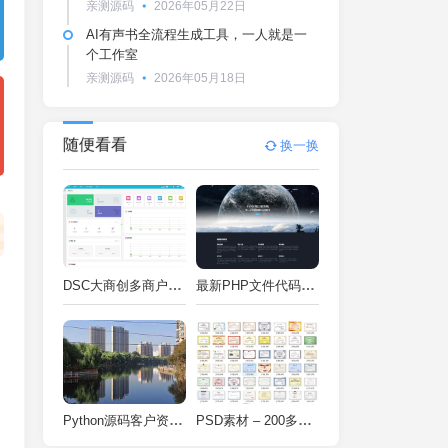
亲测源码
2026年05月22日
AI有声书全流程生成工具，一人就是一
个工作室
亲测源码
2026年05月18日
随便看看
换一换
DSC大商创多商户电商系统完整部署教程（附PHP7.4/PHP8兼容修复方案）
最新PHP文件代码加密系统 在线PHP加密系统 全开源 亲测可用
Python源码客户资料管理系统V2.2一键运行
PSD素材 – 200多种类型证书PSD源码