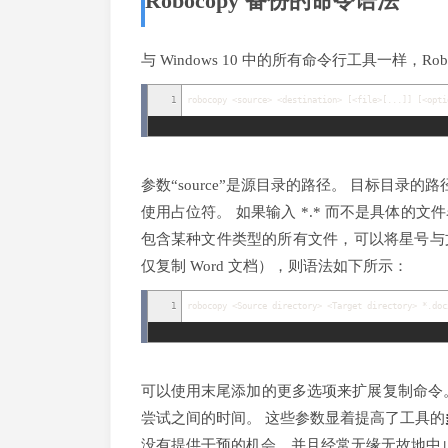
Robocopy 备份的命令语法
与 Windows 10 中的所有命令行工具一样，
1
robocopy
<
source
>
<
destination
>
[
<
file
>
[
...
]
]
[
<
opti
参数“source”是源目录的路径。 目标目录的路径在
使用占位符。 如果输入 *.* 而不是具体的
包含某种文件类型的所有文件，可以将星号与
仅复制 Word 文档），则语法如下所示：
1
robocopy
<
Source directory
>
<
Target directory
>
*.
doc
可以使用末尾添加的更多选项来扩展复制命令
尝试之间的时间。 这些参数显着提高了工具的
没有提供干预的机会，并且经常无缘无故地中