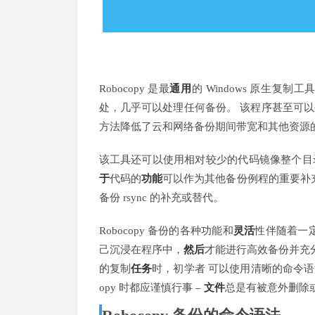
Robocopy 是最
通用
的 Windows 原生复制工
处，几乎可以处理任何备份。 该程序甚至可
方法降低了云和网络备份期间带宽和其他资源
该工具还可以使用相对较少的代码镜像整个目
于
代码的
功能
可以作为其他备份例程的重要补
备份 rsync 的补充或替代。
Robocopy 备份的各种功能和
灵活
性伴随着一定
己沉浸在程序中，
然后
才能进行高效备份并充分利用
的复制
任务
时，初学者 可以使用清晰的命令语
opy 时都应谨慎行事 –
文件
总是有被意外删除