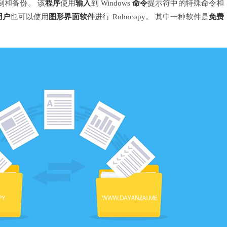
于复制和备份。 该
程序
使用
输入
到 Windows
命令
提示符中的特殊命令和
用户
也可以使用
图形界面
软件
进行 Robocopy。 其中一种软件是
免费