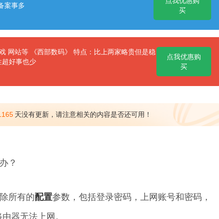
点我优惠购
备案事多
买
 网站等 《西部数码》 特点：比上两家略贵但是稳
点我优惠购
性超好事也少
买
1165
天没有更新，请注意相关的内容是否还可用！
办？
除所有的
配置
参数，包括登录密码，上网账号和密码，
星路由器无法上网。