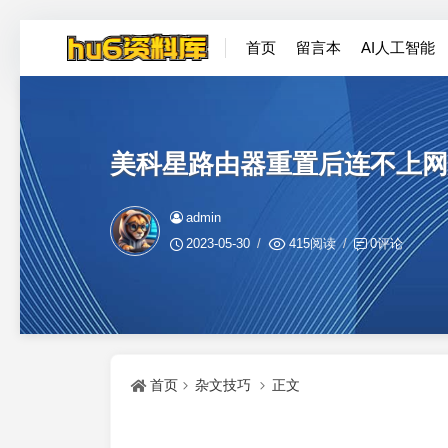
首页
留言本
AI人工智能
美科星路由器重置后连不上网
admin
2023-05-30
415阅读
0评论
首页
杂文技巧
正文