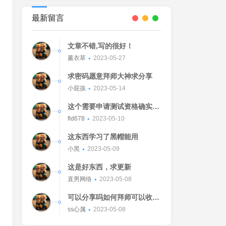
最新留言
文章不错,写的很好！
薰衣草
2023-05-27
求密码愿意拜师大神求分享
小屁孩
2023-05-14
这个需要申请测试资格确实不
错的东西
fld678
2023-05-10
这东西学习了黑帽能用
小黑
2023-05-09
这是好东西，求更新
直男网络
2023-05-08
可以分享吗如何拜师可以收我
吗[Watermelon]
ss心属
2023-05-08