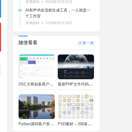
亲测源码
2026年05月22日
AI有声书全流程生成工具，一人就是一
个工作室
亲测源码
2026年05月18日
随便看看
换一换
DSC大商创多商户电商系统完整部署教程（附PHP7.4/PHP8兼容修复方案）
最新PHP文件代码加密系统 在线PHP加密系统 全开源 亲测可用
Python源码客户资料管理系统V2.2一键运行
PSD素材 – 200多种类型证书PSD源码