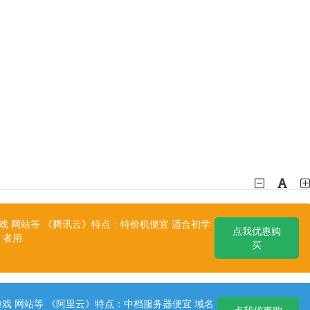
 网站等 《腾讯云》特点：特价机便宜 适合初学
点我优惠购
者用
买
戏 网站等 《阿里云》特点：中档服务器便宜 域名