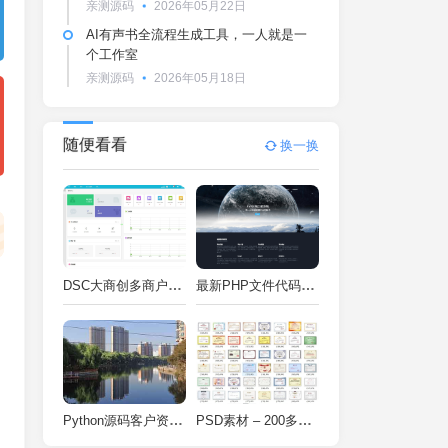
亲测源码
2026年05月22日
AI有声书全流程生成工具，一人就是一
个工作室
亲测源码
2026年05月18日
随便看看
换一换
DSC大商创多商户电商系统完整部署教程（附PHP7.4/PHP8兼容修复方案）
最新PHP文件代码加密系统 在线PHP加密系统 全开源 亲测可用
Python源码客户资料管理系统V2.2一键运行
PSD素材 – 200多种类型证书PSD源码