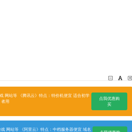
 网站等 《腾讯云》特点：特价机便宜 适合初学
点我优惠购
者用
买
戏 网站等 《阿里云》特点：中档服务器便宜 域名