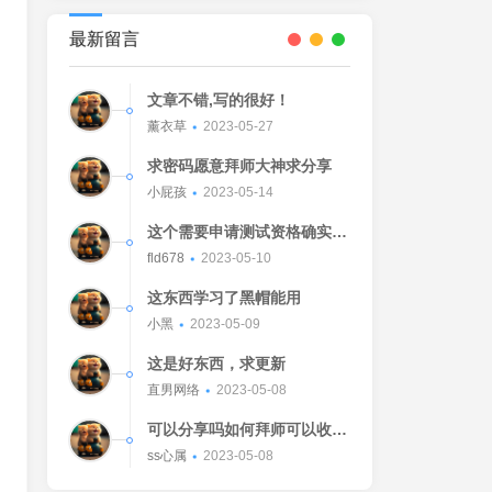
最新留言
文章不错,写的很好！
薰衣草
2023-05-27
求密码愿意拜师大神求分享
小屁孩
2023-05-14
这个需要申请测试资格确实不
错的东西
fld678
2023-05-10
这东西学习了黑帽能用
小黑
2023-05-09
这是好东西，求更新
直男网络
2023-05-08
可以分享吗如何拜师可以收我
吗[Watermelon]
ss心属
2023-05-08