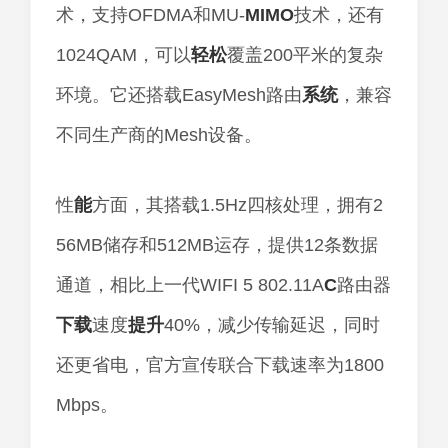
术，支持OFDMA和MU-
MIMO
技术，还有
1024QAM，可以
轻松
覆盖200平米的复杂
环境。它还搭载EasyMesh路由
系统
，兼容
不同生产商的Mesh设备。
性
能
方面，其搭载1.5Hz四核处理，拥有2
56MB储存和512MB运存，提供12条数据
通道，相比上一代WIFI 5 802.11A
C
路由器
下载
速度
提升
40%，减少传输延迟，同时
还更省电，官方宣传联合下载速率为1800
Mbps。