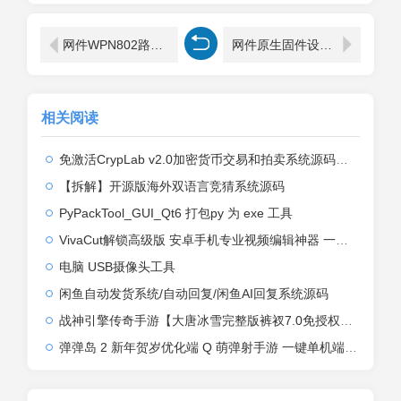
网件WPN802路由器无线中继设置步骤
网件原生固件设置无线MAC地址过滤详细步骤
相关阅读
免激活CrypLab v2.0加密货币交易和拍卖系统源码，前台新增中文后台全部汉化
【拆解】开源版海外双语言竞猜系统源码
PyPackTool_GUI_Qt6 打包py 为 exe 工具
VivaCut解锁高级版 安卓手机专业视频编辑神器 一键式AI加持
电脑 USB摄像头工具
闲鱼自动发货系统/自动回复/闲鱼AI回复系统源码
战神引擎传奇手游【大唐冰雪完整版裤衩7.0免授权】2026整理特色服务端+寒冬之城+万象古城+天威大陆+大唐盛世【站长亲测】
弹弹岛 2 新年贺岁优化端 Q 萌弹射手游 一键单机端 + Linux 手工端 + GM 后台 + 安卓 iOS 双端带教程