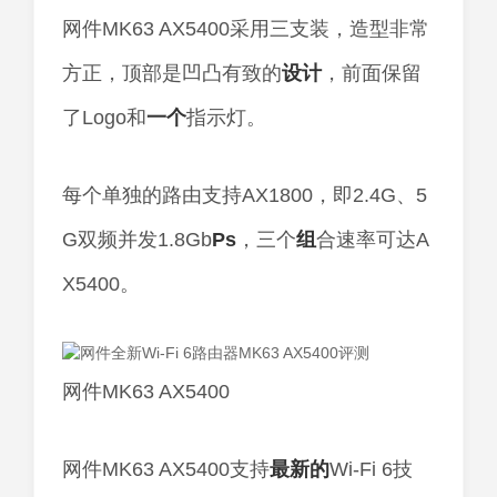
网件MK63 AX5400采用三支装，造型非常
方正，顶部是凹凸有致的
设计
，前面保留
了Logo和
一个
指示灯。
每个单独的路由支持AX1800，即2.4G、5
G双频并发1.8Gb
Ps
，三个
组
合速率可达A
X5400。
网件MK63 AX5400
网件MK63 AX5400支持
最新的
Wi-Fi 6技