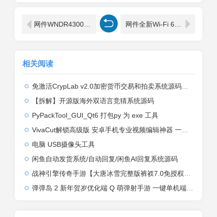
网件WNDR4300更新固件操作方法
网件全新Wi-Fi 6路由器MK63 AX5400评测
相关阅读
免激活CrypLab v2.0加密货币交易和拍卖系统源码，前台新增中文后台全部汉化
【拆解】开源版海外双语言竞猜系统源码
PyPackTool_GUI_Qt6 打包py 为 exe 工具
VivaCut解锁高级版 安卓手机专业视频编辑神器 一键式AI加持
电脑 USB摄像头工具
闲鱼自动发货系统/自动回复/闲鱼AI回复系统源码
战神引擎传奇手游【大唐冰雪完整版裤衩7.0免授权】2026整理特色服务端+寒冬之城+万象古城+天威大陆+大唐盛世【站长亲测】
弹弹岛 2 新年贺岁优化端 Q 萌弹射手游 一键单机端 + Linux 手工端 + GM 后台 + 安卓 iOS 双端带教程