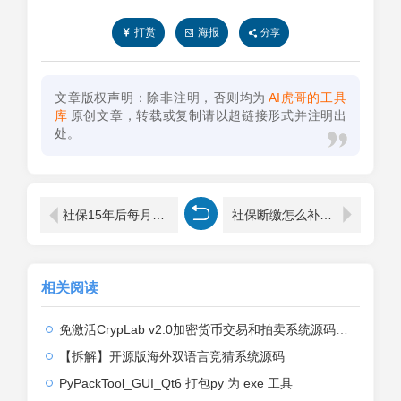
打赏
海报
分享
文章版权声明：除非注明，否则均为
AI虎哥的工具
库
原创文章，转载或复制请以超链接形式并注明出
处。
社保15年后每月拿多少(社保缴费15年如何计算养老金)
社保断缴怎么补缴啊(社保断缴怎么补缴啊自己怎么交)
相关阅读
免激活CrypLab v2.0加密货币交易和拍卖系统源码，前台新增中文后台全部汉化
【拆解】开源版海外双语言竞猜系统源码
PyPackTool_GUI_Qt6 打包py 为 exe 工具