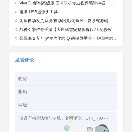
VivaCut解锁高级版 安卓手机专业视频编辑神器 一键式AI加持
电脑 USB摄像头工具
闲鱼自动发货系统/自动回复/闲鱼AI回复系统源码
战神引擎传奇手游【大唐冰雪完整版裤衩7.0免授权】2026整理特色服务端+寒冬之城+万象古城+天威大陆+大唐盛世【站长亲测】
弹弹岛 2 新年贺岁优化端 Q 萌弹射手游 一键单机端 + Linux 手工端 + GM 后台 + 安卓 iOS 双端带教程
发表评论