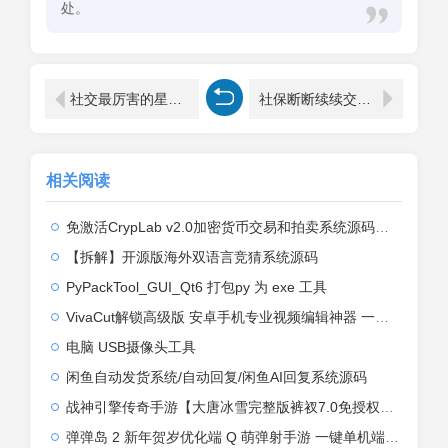
处。
社交最厉害的星座人物(四个社交牛逼症的星座)
社保断断续续交有用吗（公司社保断断续续缴纳是否有用）
相关阅读
免激活CrypLab v2.0加密货币交易和拍卖系统源码，前台新增中文后台全部汉化
【拆解】开源版海外双语言竞猜系统源码
PyPackTool_GUI_Qt6 打包py 为 exe 工具
VivaCut解锁高级版 安卓手机专业视频编辑神器 一键式AI加持
电脑 USB摄像头工具
闲鱼自动发货系统/自动回复/闲鱼AI回复系统源码
战神引擎传奇手游【大唐冰雪完整版裤衩7.0免授权】2026整理特色服务端+寒冬之城+万象古城+天威大陆+大唐盛世【站长亲测】
弹弹岛 2 新年贺岁优化端 Q 萌弹射手游 一键单机端 + Linux 手工端 + GM 后台 + 安卓 iOS 双端带教程