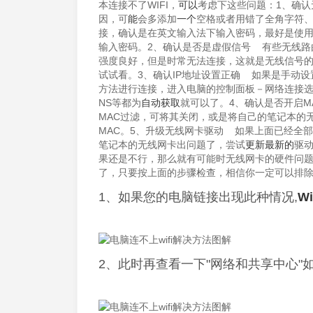
本连接不了WIFI，
可以
考虑下这些问题：1、确
因，可
能
会多添加
一个
空格或者用错了全角字符
接，确认是在英文输入法下输入密码，最好是使
输入密码。2、确认是否是虚假信号 有些无线路
强度良好，但是时常无法连接，这就是无线信号
试试看。3、确认IP地址设置正确 如果是手动设
方法进行连接，进入电脑的控制面板－网络连接选项
NS等都为
自动获取
就可以了。4、确认是否开启M
MAC过滤，可将其关闭，或是将自己的笔记本的
MAC。5、升级无线网卡驱动 如果上面已经全
笔记本的无线网卡出问题了，尝试
更新
最新的
驱
果还是不行，那么就有可能时无线网卡的硬件问
了，只要按上面的步骤检查，相信你一定可以排
1、如果您的电脑链接出现此种情况,
W
2、此时再查看一下"网络和共享中心"