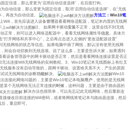
为固定信道，那么变更为“启用自动信道选择”，在后面打钩。
的为自动信道，那么变更为固定信道，取消“启用自动信道选择”，在“无线
本，再改为自动信道。
方法三：
Win10
笔
Wifi，首先应该进入设备
管理
器看看网络适配器，笔记本内置的无线网
2、 如果网卡驱动
安装
不正常，这里会找不到无线
驱动正常，则可以进入网络适配器中，看看无线网络属性等
信息
。具体方
击“打开网络和共享中心”，之后再点击进入左侧的“更改适配器设置”
到无线网络的状态等信息。如果电脑中插了网线，默认没有使用无线网
线，则会自动切换到无线选项。说了这么多，主要是告诉大家，如果遇到
只要是看看设备管理器中的网卡驱动是否正常，然后是看看网络连接设置是否正
0无法连接Wifi无线网络的实例教程。3、Win10笔记本无线图标上有红叉
无线服务没有启动导致的，跟网卡驱动、设置啥关系不大，产生的原因
以试试无线网络的诊断
功能
解决。
Win10
连接此网络问题的，主要是Win10笔记本电脑
用户
，使用的是无线网
就是某个无线网络无法正常连接的
时候
，这种问题，主要是由于路由器的
解决办法也很简单，可以先忘记此无线网络，然后重新连
以直接修改目前连接的Wifi密码，或者将网线将笔记本与路由器连接，然后
成后，重启即可。