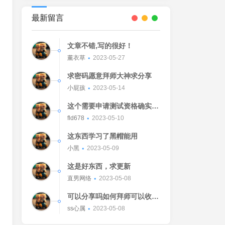
最新留言
文章不错,写的很好！
薰衣草
2023-05-27
求密码愿意拜师大神求分享
小屁孩
2023-05-14
这个需要申请测试资格确实不
错的东西
fld678
2023-05-10
这东西学习了黑帽能用
小黑
2023-05-09
这是好东西，求更新
直男网络
2023-05-08
可以分享吗如何拜师可以收我
吗[Watermelon]
ss心属
2023-05-08