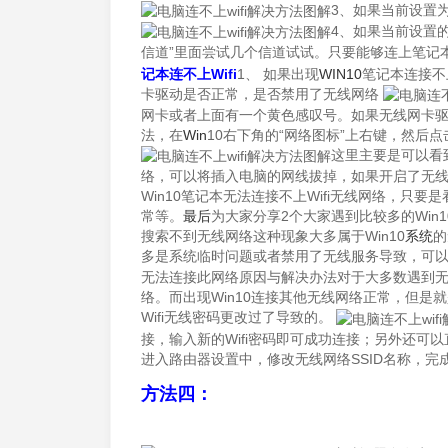
3、如果当前设置
4、如果当前设置
信道”里面尝试几个信道试试。只要能够连上笔记
记本连不上Wifi
1、 如果出现
WIN10
笔记本连接不上
卡驱动是否正常，是否禁用了无线网络
网卡或者上面有一个黄色感叹号。如果无线网卡
法，在
Win
10右下角的“网络图标”上右键，然后点
这里主要是可以看
络，可以将插入电脑的网线拔掉，如果开启了无
Win10笔记本无法连接不上Wifi无线网络，
常等。
最后
为大家分享2个大家遇到比较多的Win1
搜索不到无线网络这种现象大多属于Win10
系统
的
多是系统临时问题或者禁用了无线服务导致，可
无法连接此网络原因与解决办法对于大多数遇到无法
络。而出现Win10连接其他无线网络正常，但是
Wifi无线密码更改过了导致的。
接，输入新的Wifi密码即可成功连接；另外还可
进入路由器设置中，修改无线网络SSID名称，完
方法四：