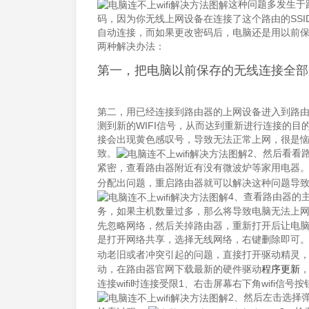
这种问题多发生于
码，因为你无线上网设备在连接了这个路由的SS
自动连接，而如果更改密码后，电脑还是用以前保
两种解决办法：
第一，把电脑以前保存的无线连接全部
第二，用已经连接到路由器的上网设备进入到路由
测到新的WIFI信号，从而达到重新进行连接的目的
接会出现黄色感叹号，导致无法正常上网，很是恼火
致。
2、然后看看
紧密，查看路由器附近有没有微波炉等家用电器
分配出问题，重启路由器就可以解决这种问题导致的感
4、查看路由器的
务，如果主机数量过多，那么将导致电脑无法上
先忽略网络，然后关掉路由器，重新打开后让电
是打开网络共享，选择无线网络，右键删除即可
动老旧或者冲突引起的问题，直接打开驱动精灵
动，在路由器官网下载最新的硬件驱动
程序更新
连接wifi时连接受限1、右击屏幕右下角wifi
2、然后左击选择弹