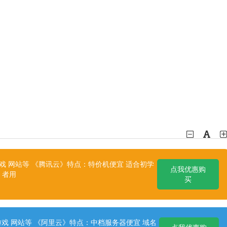
 网站等 《腾讯云》特点：特价机便宜 适合初学
点我优惠购
者用
买
戏 网站等 《阿里云》特点：中档服务器便宜 域名