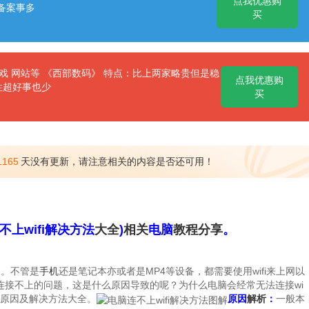
点我优惠购
备案事多
买
 网站等 《西部数码》 特点：比上两家略贵但是稳
点我优惠购
性超好事也少
买
1165
天没有更新，请注意相关的内容是否还可用！
不上wifi解决方法
大全
)
相关
电脑
教程
分享
。
及。不管是
手机
还是笔记本亦或者是MP4等设备，都需要使用wifi来上网以
出现连接不上的问题，这是什么原因导致的呢？为什么电脑会经常无法连接wi
fi原因及解决方法大全。
原因
解析
：
一般本