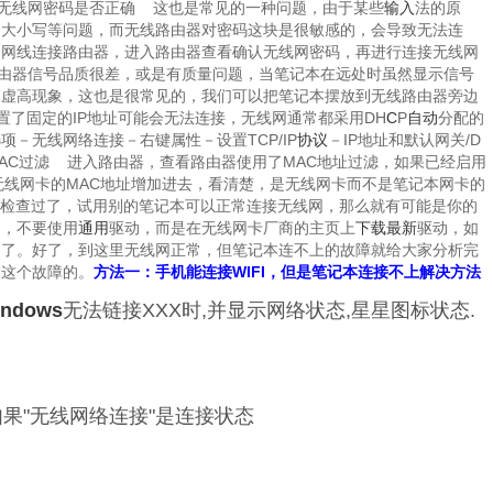
认无线网密码是否正确 这也是常见的一种问题，由于某些
输入
法的原
、大小写等问题，而无线路由器对密码这块是很敏感的，会导致无法连
用网线连接路由器，进入路由器查看确认无线网密码，再进行连接无线网
由器信号品质很差，或是有质量问题，当笔记本在远处时虽然显示信号
的虚高现象，这也是很常见的，我们可以把笔记本摆放到无线路由器旁边
置了固定的IP地址可能会无法连接，无线网通常都采用DH
C
P
自动
分配的
－无线网络连接－右键属性－设置TCP/IP
协议
－IP地址和默认网关/D
AC过滤 进入路由器，查看路由器使用了MAC地址过滤，如果已经启用
无线网卡的MAC地址增加进去，看清楚，是无线网卡而不是笔记本网卡的
部检查过了，试用别的笔记本可以正常连接无线网，那么就有可能是你的
动，不要使用
通用
驱动，而是在无线网卡厂商的主页上
下载
最新
驱动，如
题了。好了，到这里无线网正常，但笔记本连不上的故障就给大家分析完
除这个故障的。
方法一：手机能连接WIFI，但是笔记本连接不上解决方法
indows
无法链接XXX时,并显示网络状态,星星图标状态.
如果"无线网络连接"是连接状态