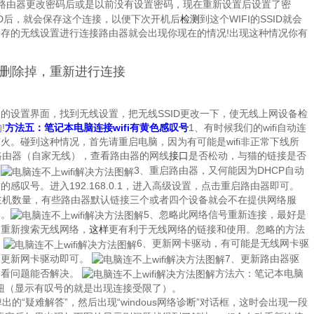
路由器更改密码后或是以前没有设置密码，现在重新设置后设置了密
ID后，就会保存这个连接，以便下次开机后
检测
到这个WIFI的SSID就会
存的无线设置进行连接路由器就会出现你现在的情况!出现这种情况你有
删除掉，重新进行连接
的设置界面，找到无线设置，把无线SSID更改一下，使无线上网设备检
!
方法五：笔记本电脑连接wifi有黄色感叹号
1、有时候我们的wifi自动连
。碰到这种情况，首先请重启电脑，因为有可能是wifi非正常下线所
路由器（自家无线），查看路由器的网线
接口
是否松动，与猫的链接是否
。
3、重启路由器，又何能因为DHCP自动
叹号。进入192.168.0.1，进入高级设置，点击重启路由器即可。
主机数量，有些路由器默认链接三个或者四个设备就会不在提供网络服
网。
5、忽略此网络信号重新连接，最好是
脑重新搜索无线网络，
这样
更有利于无线网络的链接和使用。忽略的方法
。
6、更新网卡驱动，有可能是无线网卡驱
，更新网卡驱动即可。
7、更新路由器驱
，看问题能否解决。
方法六：笔记本电脑
信号按钮（显示有叹号的就是出现连接受限了）。
出的“疑难解答”，然后出现“windous网络诊断”对话框，这时会出现一段