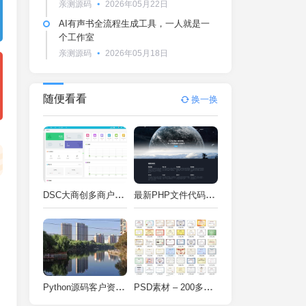
亲测源码
2026年05月22日
AI有声书全流程生成工具，一人就是一
个工作室
亲测源码
2026年05月18日
随便看看
换一换
DSC大商创多商户电商系统完整部署教程（附PHP7.4/PHP8兼容修复方案）
最新PHP文件代码加密系统 在线PHP加密系统 全开源 亲测可用
Python源码客户资料管理系统V2.2一键运行
PSD素材 – 200多种类型证书PSD源码