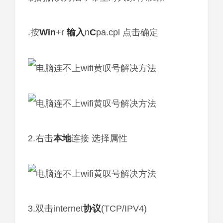
.按
Win
+r
输入
n
C
pa.cpl 点击确定
2.右击
本地
连接 选择属性
3.双击internet
协议
(TCP/IPV4)