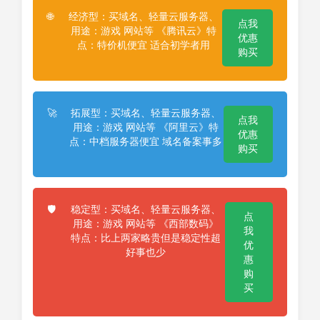
经济型：买域名、轻量云服务器、
🌐
点我
用途：游戏 网站等 《腾讯云》特
优惠
点：特价机便宜 适合初学者用
购买
拓展型：买域名、轻量云服务器、
🚀
点我
用途：游戏 网站等 《阿里云》特
优惠
点：中档服务器便宜 域名备案事多
购买
稳定型：买域名、轻量云服务器、
🛡️
点
用途：游戏 网站等 《西部数码》
我
特点：比上两家略贵但是稳定性超
优
好事也少
惠
购
买