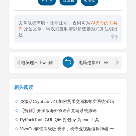
打赏
海报
分享
文章版权声明：除非注明，否则均为
AI虎哥的工具
库
原创文章，转载或复制请以超链接形式并注明出
处。
电脑连不上wifi解决方法图解
电脑连接PT_E550W(电脑连接wifi怎么连接)
相关阅读
免激活CrypLab v2.0加密货币交易和拍卖系统源码，前台新增中文后台全部汉化
【拆解】开源版海外双语言竞猜系统源码
PyPackTool_GUI_Qt6 打包py 为 exe 工具
VivaCut解锁高级版 安卓手机专业视频编辑神器 一键式AI加持