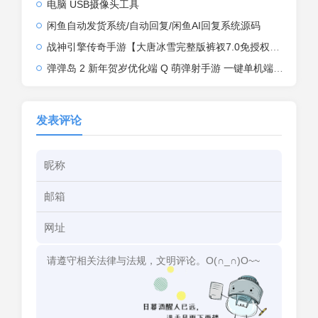
电脑 USB摄像头工具
闲鱼自动发货系统/自动回复/闲鱼AI回复系统源码
战神引擎传奇手游【大唐冰雪完整版裤衩7.0免授权】2026整理特色服务端+寒冬之城+万象古城+天威大陆+大唐盛世【站长亲测】
弹弹岛 2 新年贺岁优化端 Q 萌弹射手游 一键单机端 + Linux 手工端 + GM 后台 + 安卓 iOS 双端带教程
发表评论