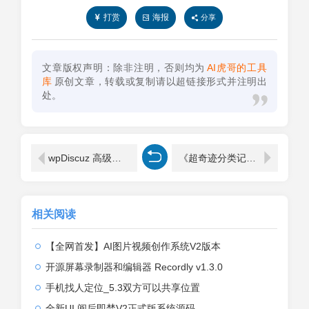
打赏
海报
分享
文章版权声明：除非注明，否则均为
AI虎哥的工具
库
原创文章，转载或复制请以超链接形式并注明出
处。
wpDiscuz 高级版 v7.6.28 —WordPress 评论插件（+ 附加组件）
《超奇迹分类记15000日语单词》搭讪日本小姐姐就靠这本书了
相关阅读
【全网首发】AI图片视频创作系统V2版本
开源屏幕录制器和编辑器 Recordly v1.3.0
手机找人定位_5.3双方可以共享位置
全新UI 阅后即焚V2正式版系统源码