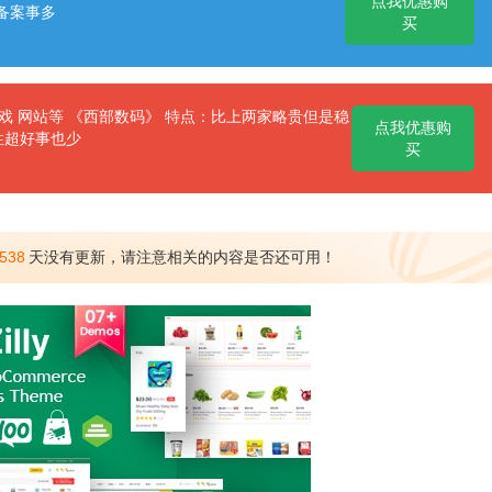
点我优惠购
备案事多
买
 网站等 《西部数码》 特点：比上两家略贵但是稳
点我优惠购
性超好事也少
买
538
天没有更新，请注意相关的内容是否还可用！