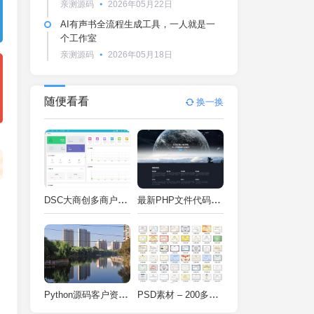
亲测源码
2026年05月22日
AI有声书全流程生成工具，一人就是一
个工作室
亲测源码
2026年05月18日
随便看看
换一换
DSC大商创多商户电商系统完整部署教程（附PHP7.4/PHP8兼容修复方案）
最新PHP文件代码加密系统 在线PHP加密系统 全开源 亲测可用
Python源码客户资料管理系统V2.2一键运行
PSD素材 – 200多种类型证书PSD源码