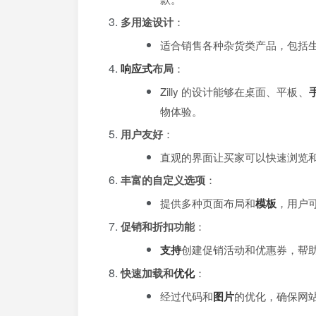
多用途设计
：
适合销售各种杂货类产品，包括
响应式
布局
：
Zilly 的设计能够在桌面、平板、
物体验。
用户友好
：
直观的界面让买家可以快速浏览
丰富的自定义选项
：
提供多种页面布局和
模板
，用户
促销和折扣功能
：
支持
创建促销活动和优惠券，帮
快速加载和
优化
：
经过代码和
图片
的优化，确保网