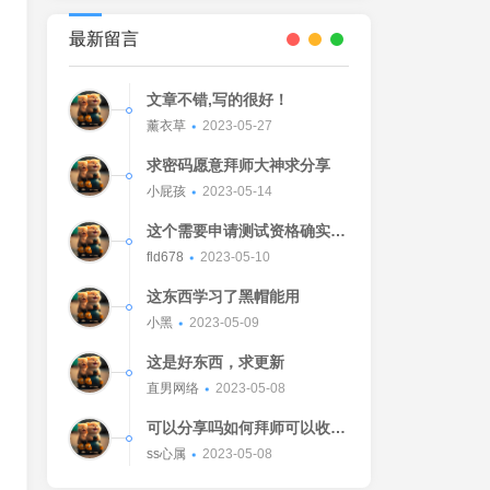
最新留言
文章不错,写的很好！
薰衣草
2023-05-27
求密码愿意拜师大神求分享
小屁孩
2023-05-14
这个需要申请测试资格确实不
错的东西
fld678
2023-05-10
这东西学习了黑帽能用
小黑
2023-05-09
这是好东西，求更新
直男网络
2023-05-08
可以分享吗如何拜师可以收我
吗[Watermelon]
ss心属
2023-05-08