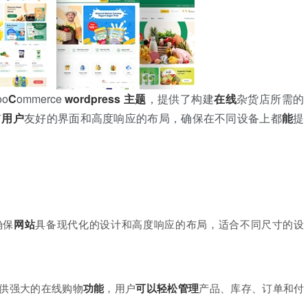
oo
C
ommerce
wordpress
主题
，提供了构建
在线
杂货店所需的
有
用户
友好的界面和高度响应的布局，确保在不同设备上都
能
提
确保
网站
具备现代化的设计和高度响应的布局，适合不同尺寸的设
，提供强大的在线购物
功能
，用户
可以
轻松
管理
产品、库存、订单和付