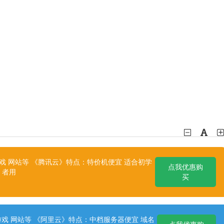
 网站等 《腾讯云》特点：特价机便宜 适合初学
点我优惠购
者用
买
戏 网站等 《阿里云》特点：中档服务器便宜 域名