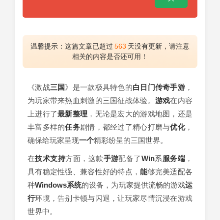
温馨提示：这篇文章已超过
563
天没有更新，请注意
相关的内容是否还可用！
《激战
三国
》是一款极具特色的
白日门
传奇手游
，
为玩家带来热血刺激的三国征战体验。
游戏
在内容
上进行了
最新
整理
，无论是宏大的游戏地图，还是
丰富多样的
任务
剧情，都经过了精心打磨与
优化
，
确保给玩家呈现
一个
精彩纷呈的三国世界。
在
技术支持
方面，这款
手游
配备了
Win
系
服务端
，
具有稳定性强、兼容性好的特点，
能
够完美适配各
种
Windows
系统
的设备，为玩家提供流畅的游戏
运
行
环境，告别卡顿与闪退，让玩家尽情沉浸在游戏
世界中。