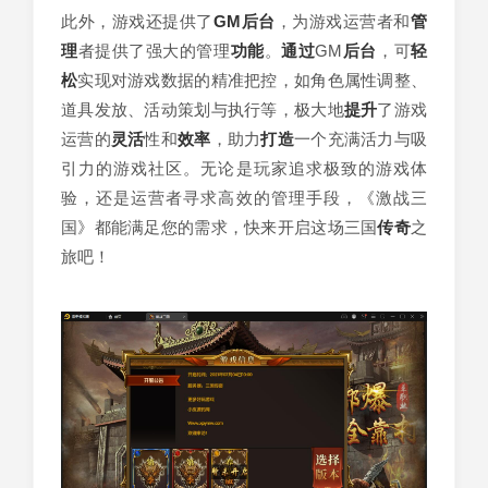
此外，游戏还提供了
GM后台
，为游戏运营者和
管
理
者提供了强大的管理
功能
。
通过
GM
后台
，可
轻
松
实现对游戏数据的精准把控，如角色属性调整、
道具发放、活动策划与执行等，极大地
提升
了游戏
运营的
灵活
性和
效率
，助力
打造
一个充满活力与吸
引力的游戏社区。无论是玩家追求极致的游戏体
验，还是运营者寻求高效的管理手段，《激战三
国》都能满足您的需求，快来开启这场三国
传奇
之
旅吧！