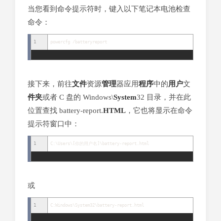
当您看到命令提示符时，键入以下笔记本电池检查
命令：
1
powercfg
/
batteryreport
接下来，前往
文件
资源
管理
器应用
程序
中的
用户
文
件夹
或者 C 盘的 Windows\
System
32 目录，并在此
位置查找 battery-report.
HTML
，它也将显示在命令
提示符窗口中：
1
C
:
\Users\
[
你的用户名
]
\battery
-
report
.
html
或
1
C
:
Windows\System32\battery
-
report
.
html