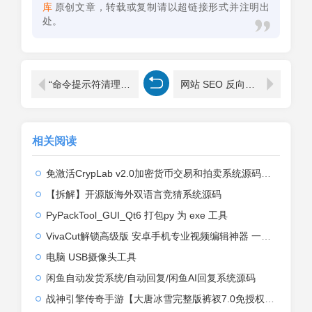
库
原创文章，转载或复制请以超链接形式并注明出
处。
“命令提示符清理 Windows 系统：详细指南
网站 SEO 反向链接优化：重要事项需注意
相关阅读
免激活CrypLab v2.0加密货币交易和拍卖系统源码，前台新增中文后台全部汉化
【拆解】开源版海外双语言竞猜系统源码
PyPackTool_GUI_Qt6 打包py 为 exe 工具
VivaCut解锁高级版 安卓手机专业视频编辑神器 一键式AI加持
电脑 USB摄像头工具
闲鱼自动发货系统/自动回复/闲鱼AI回复系统源码
战神引擎传奇手游【大唐冰雪完整版裤衩7.0免授权】2026整理特色服务端+寒冬之城+万象古城+天威大陆+大唐盛世【站长亲测】