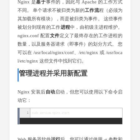
Nginx 是
基于
事件的，因此与 Apache 的工作方式
不同。 单个请求不被归类为新的
工作流
程（必须为
其加载所有模块），而是被归类为事件。 这些事件
被划分到现有的工作
进程
中，由初级主进程维护。
nginx.conf 配置
文件
定义了最终存在的工作进程的
数量，以及服务器请求（即事件）的划分方式。 您
可以在 /usr/local/nginx/conf、/etc/nginx 或 /usr/loca
l/etc/nginx 这些文件中找到它们。
管理
进程并采用新配置
Nginx 安装后
自动
启动，但您可以使用以下命令启
动它：
1
sudo service nginx start
Web 服务器软件
运行
后，您可以通过使用 -s 参数和