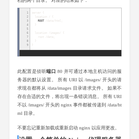
档的两个目录。 对应的结果如下：
1
server
{
2
location
/
{
3
ROOT
/
data
/
html
;
4
}
5
6
location
/
images
/
{
7
root
/
data
;
8
}
9
}
此配置是侦听
端口
80 并可通过本地主机访问的服
务器的默认设置。 所有 URI 以 /images/ 开头的请
求现在都将从 /data/images 目录请求文件。 如果不
存在合适的文件，将出现一条错误消息。 所有 URI
不以 /images/ 开头的 nginx 事件都被传递到 /data/ht
ml 目录。
不要忘记重新加载或重新启动 nginx 以应用更改。