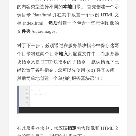
的内容类型选择不同的
本地
目录。 首先创建一个示
例目录 /data/html 并在其中放置一个示例 HTML 文
档 index.html，
然后
创建一个包含一些示例图像的
文
件夹
/data/images。
对于下一步，必须通过在服务器块指令中保存这两
个目录将这两个目录
输入
到配置文件中，而服务器
块指令又是 HTTP 块指令的子指令。 默认情况下已
经设置了各种指令，您可以先使用 (off) 将其关闭。
然后简单地创建一个单独的服务器块语句：
1
http
{
2
server
{
3
}
4
}
在此服务器块中，您应该
指定
包含图像和 HTML 文