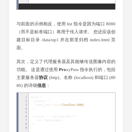
与前面的示例相反，使用 list 指令是因为端口 8080
（而不是标准端口）将用于传入请求。 您还应该创
建目标目录 /data/up1 并在那里归档 index.html 页
面。
其次，定义了代理服务器及其能够传送图像内容的
功能。 这是通过使用
Pro
xyPass 指令执行的，包括
主要服务器
协议
(http)、名称 (localhost) 和端口 (80
80) 的详细
信息
：
1
server
{
2
location
/
{
3
proxy_pass http
:
//localhost:8080;
4
}
5
6
location ~ \
.
(
gif
|
jpg
|
png
)
$
{
7
root
/
data
/
images
;
8
}
9
}