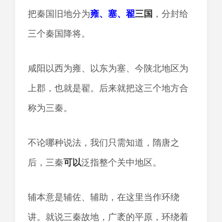
把秦国旧地分为
雍、塞、翟
三国
，分封给
三个秦国降将。
咸阳以西为雍、以东为塞、今陕北地区为
上郡，也就是翟。后来就把这三个地方合
称为三秦。
不论哪种说法，我们只需知道，隋唐之
后，三秦
可以
泛指整个关中地区。
辅本意是辅佐、辅助，在这里当作环绕
讲。就说三秦故地，广袤的平原，环绕着