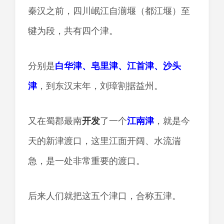
秦汉之前，四川岷江自湔堰（都江堰）至
犍为段，共有四个津。
分别是
白华津、皂里津、江首津、沙头
津
，到东汉末年，刘璋割据益州。
又在蜀郡最南
开发
了一个
江南津
，就是今
天的新津渡口，这里江面开阔、水流湍
急，是一处非常重要的渡口。
后来人们就把这五个津口，合称五津。