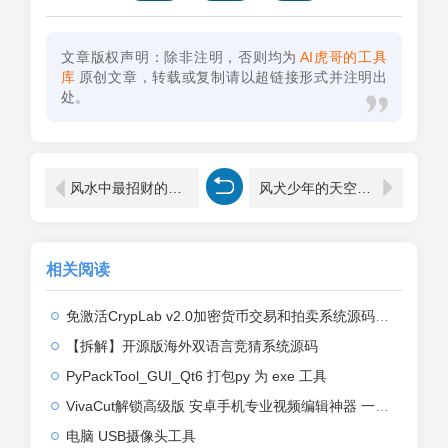
文章版权声明：除非注明，否则均为
AI虎哥的工具
库
原创文章，转载或复制请以超链接形式并注明出
处。
风水中最招财的植物有哪些(客厅最旺财的植物推荐)
风犬少年的天空刘闻钦结局（人物刘闻钦最后结局剧情解析）
相关阅读
免激活CrypLab v2.0加密货币交易和拍卖系统源码，前台新增中文后台全部汉化
【拆解】开源版海外双语言竞猜系统源码
PyPackTool_GUI_Qt6 打包py 为 exe 工具
VivaCut解锁高级版 安卓手机专业视频编辑神器 一键式AI加持
电脑 USB摄像头工具