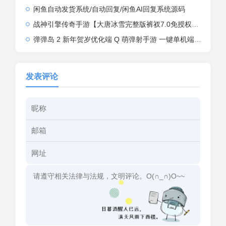
闲鱼自动发货系统/自动回复/闲鱼AI回复系统源码
战神引擎传奇手游【大唐冰雪完整版裤衩7.0免授权】2026整理特色服务端+寒冬之城+万象古城+天威大陆+大唐盛世【站长亲测】
弹弹岛 2 新年贺岁优化端 Q 萌弹射手游 一键单机端 + Linux 手工端 + GM 后台 + 安卓 iOS 双端带教程
发表评论