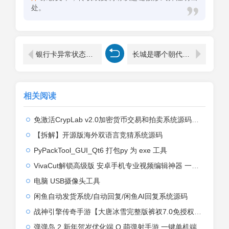
处。
银行卡异常状态是怎么解除(银行卡异常状态是怎么解除要多久)
长城是哪个朝代修建的（关于我们现在看到的长城历史）
相关阅读
免激活CrypLab v2.0加密货币交易和拍卖系统源码，前台新增中文后台全部汉化
【拆解】开源版海外双语言竞猜系统源码
PyPackTool_GUI_Qt6 打包py 为 exe 工具
VivaCut解锁高级版 安卓手机专业视频编辑神器 一键式AI加持
电脑 USB摄像头工具
闲鱼自动发货系统/自动回复/闲鱼AI回复系统源码
战神引擎传奇手游【大唐冰雪完整版裤衩7.0免授权】2026整理特色服务端+寒冬之城+万象古城+天威大陆+大唐盛世【站长亲测】
弹弹岛 2 新年贺岁优化端 Q 萌弹射手游 一键单机端 + Linux 手工端 + GM 后台 + 安卓 iOS 双端带教程