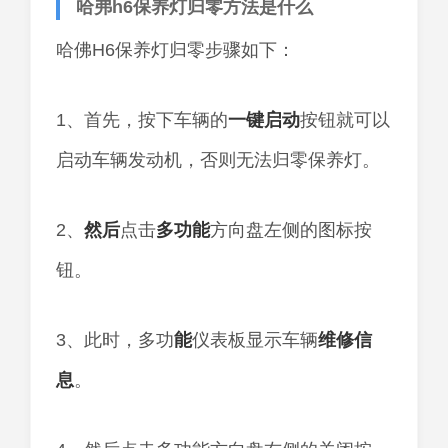
哈弗h6保养灯归零方法是什么
哈佛H6保养灯归零步骤如下：
1、首先，按下车辆的
一键启动
按钮就可以
启动车辆发动机，否则无法归零保养灯。
2、
然后
点击
多功能
方向盘左侧的图标按
钮。
3、此时，多功
能
仪表板显示车辆
维修
信
息
。