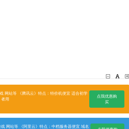
 网站等 《腾讯云》特点：特价机便宜 适合初学
点我优惠购
者用
买
戏 网站等 《阿里云》特点：中档服务器便宜 域名