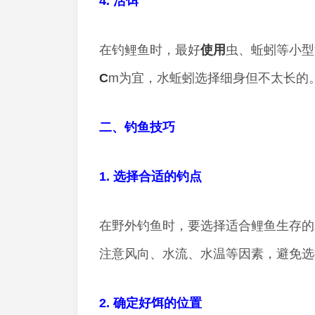
4. 活饵
在钓鲤鱼时，最好
使用
虫、蚯蚓等小型
C
m为宜，水蚯蚓选择细身但不太长的
二、钓鱼技巧
1. 选择合适的钓点
在野外钓鱼时，要选择适合鲤鱼生存的
注意风向、水流、水温等因素，避免选
2. 确定好饵的位置