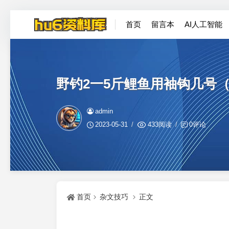
首页
留言本
AI人工智能
野钓2一5斤鲤鱼用袖钩几号
admin
2023-05-31
433阅读
0评论
首页
杂文技巧
正文