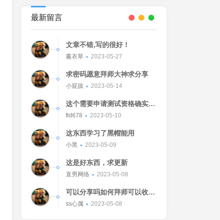
最新留言
文章不错,写的很好！
薰衣草
2023-05-27
求密码愿意拜师大神求分享
小屁孩
2023-05-14
这个需要申请测试资格确实不
错的东西
fld678
2023-05-10
这东西学习了黑帽能用
小黑
2023-05-09
这是好东西，求更新
直男网络
2023-05-08
可以分享吗如何拜师可以收我
吗[Watermelon]
ss心属
2023-05-08