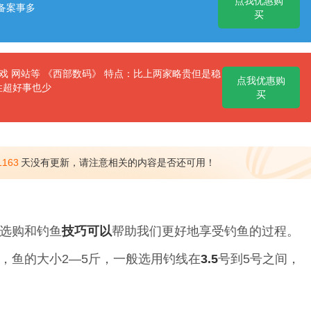
点我优惠购
备案事多
买
 网站等 《西部数码》 特点：比上两家略贵但是稳
点我优惠购
性超好事也少
买
1163
天没有更新，请注意相关的内容是否还可用！
选购和钓鱼
技巧
可以
帮助我们更好地享受钓鱼的过程。
，鱼的大小2—5斤，一般选用钓线在
3.5
号到5号之间，