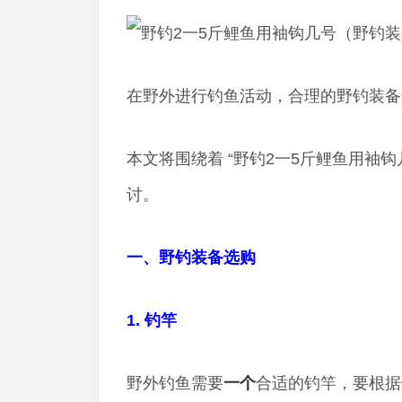
在野外进行钓鱼活动，合理的野钓装备
本文将围绕着 “野钓2一5斤鲤鱼用袖钩几
讨。
一、野钓装备选购
1. 钓竿
野外钓鱼需要
一个
合适的钓竿，要根据