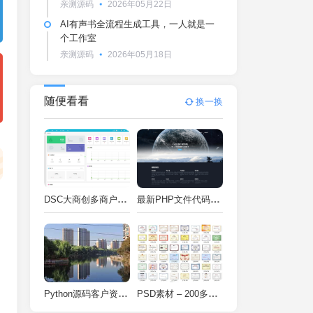
亲测源码
2026年05月22日
AI有声书全流程生成工具，一人就是一
个工作室
亲测源码
2026年05月18日
随便看看
换一换
DSC大商创多商户电商系统完整部署教程（附PHP7.4/PHP8兼容修复方案）
最新PHP文件代码加密系统 在线PHP加密系统 全开源 亲测可用
Python源码客户资料管理系统V2.2一键运行
PSD素材 – 200多种类型证书PSD源码