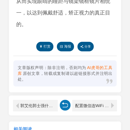
从而实现眼睛的瞳距与镜架镜框镜片相统
一，以达到佩戴舒适，矫正视力的真正目
的。
打赏
海报
分享
文章版权声明：除非注明，否则均为
AI虎哥的工具
库
原创文章，转载或复制请以超链接形式并注明出
处。
郭艾伦郭士强什么关系（郭艾伦和郭士强是一家人吗）
配置微信连WiFi 微信wifi一键连
相关阅读