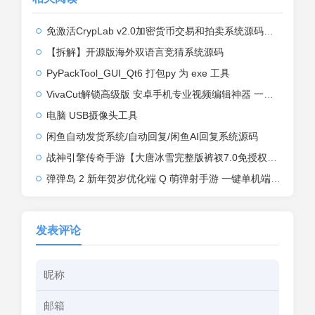
免激活CrypLab v2.0加密货币交易和拍卖系统源码，前台新增中文后台全部汉化
【拆解】开源版海外双语言竞猜系统源码
PyPackTool_GUI_Qt6 打包py 为 exe 工具
VivaCut解锁高级版 安卓手机专业视频编辑神器 一键式AI加持
电脑 USB摄像头工具
闲鱼自动发货系统/自动回复/闲鱼AI回复系统源码
战神引擎传奇手游【大唐冰雪完整版裤衩7.0免授权】2026整理特色服务端+寒冬之城+万象古城+天威大陆+大唐盛世【站长亲测】
弹弹岛 2 新年贺岁优化端 Q 萌弹射手游 一键单机端 + Linux 手工端 + GM 后台 + 安卓 iOS 双端带教程
发表评论