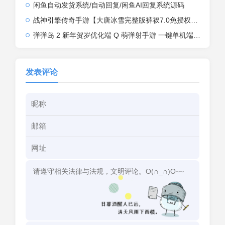
闲鱼自动发货系统/自动回复/闲鱼AI回复系统源码
战神引擎传奇手游【大唐冰雪完整版裤衩7.0免授权】2026整理特色服务端+寒冬之城+万象古城+天威大陆+大唐盛世【站长亲测】
弹弹岛 2 新年贺岁优化端 Q 萌弹射手游 一键单机端 + Linux 手工端 + GM 后台 + 安卓 iOS 双端带教程
发表评论