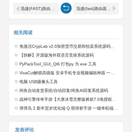
迅捷(FAST)路由器设置网址是多少？
迅捷(fast)路由器重置后怎么设置？
相关阅读
免激活CrypLab v2.0加密货币交易和拍卖系统源码，前台新增中文后台全部汉化
【拆解】开源版海外双语言竞猜系统源码
PyPackTool_GUI_Qt6 打包py 为 exe 工具
VivaCut解锁高级版 安卓手机专业视频编辑神器 一键式AI加持
电脑 USB摄像头工具
闲鱼自动发货系统/自动回复/闲鱼AI回复系统源码
战神引擎传奇手游【大唐冰雪完整版裤衩7.0免授权】2026整理特色服务端+寒冬之城+万象古城+天威大陆+大唐盛世【站长亲测】
弹弹岛 2 新年贺岁优化端 Q 萌弹射手游 一键单机端 + Linux 手工端 + GM 后台 + 安卓 iOS 双端带教程
发表评论