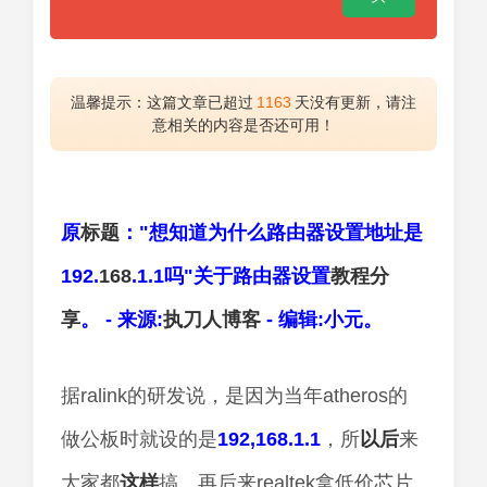
温馨提示：这篇文章已超过
1163
天没有更新，请注
意相关的内容是否还可用！
原
标题
："想知道为什么路由器设置地址是
192.
168
.1.1吗"关于路由器设置
教程
分
享
。 - 来源:
执刀人
博客
- 编辑:小元。
据ralink的研发说，是因为当年atheros的
做公板时就设的是
192,168.1.1
，所
以后
来
大家都
这样
搞。再后来realtek拿低价芯片