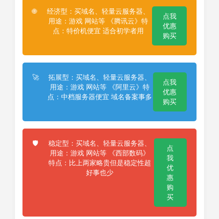
经济型：买域名、轻量云服务器、
🌐
点我
用途：游戏 网站等 《腾讯云》特
优惠
点：特价机便宜 适合初学者用
购买
拓展型：买域名、轻量云服务器、
🚀
点我
用途：游戏 网站等 《阿里云》特
优惠
点：中档服务器便宜 域名备案事多
购买
稳定型：买域名、轻量云服务器、
🛡️
点
用途：游戏 网站等 《西部数码》
我
特点：比上两家略贵但是稳定性超
优
好事也少
惠
购
买