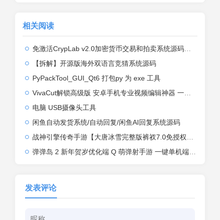
相关阅读
免激活CrypLab v2.0加密货币交易和拍卖系统源码，前台新增中文后台全部汉化
【拆解】开源版海外双语言竞猜系统源码
PyPackTool_GUI_Qt6 打包py 为 exe 工具
VivaCut解锁高级版 安卓手机专业视频编辑神器 一键式AI加持
电脑 USB摄像头工具
闲鱼自动发货系统/自动回复/闲鱼AI回复系统源码
战神引擎传奇手游【大唐冰雪完整版裤衩7.0免授权】2026整理特色服务端+寒冬之城+万象古城+天威大陆+大唐盛世【站长亲测】
弹弹岛 2 新年贺岁优化端 Q 萌弹射手游 一键单机端 + Linux 手工端 + GM 后台 + 安卓 iOS 双端带教程
发表评论