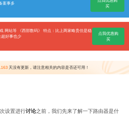
点我优惠购
备案事多
买
 网站等 《西部数码》 特点：比上两家略贵但是稳
点我优惠购
性超好事也少
买
1163
天没有更新，请注意相关的内容是否还可用！
次设置进行
讨论
之前，我们先来了解一下路由器是什