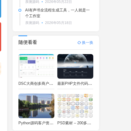
亲测源码
2026年05月22日
AI有声书全流程生成工具，一人就是一
个工作室
亲测源码
2026年05月18日
随便看看
换一换
DSC大商创多商户电商系统完整部署教程（附PHP7.4/PHP8兼容修复方案）
最新PHP文件代码加密系统 在线PHP加密系统 全开源 亲测可用
Python源码客户资料管理系统V2.2一键运行
PSD素材 – 200多种类型证书PSD源码