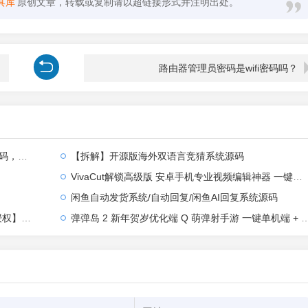
具库
原创文章，转载或复制请以超链接形式并注明出处。
路由器管理员密码是wifi密码吗？
全部汉化
【拆解】开源版海外双语言竞猜系统源码
VivaCut解锁高级版 安卓手机专业视频编辑神器 一键式AI加持
闲鱼自动发货系统/自动回复/闲鱼AI回复系统源码
【站长亲测】
弹弹岛 2 新年贺岁优化端 Q 萌弹射手游 一键单机端 + Linux 手工端 + GM 后台 + 安卓 iOS 双端带教程