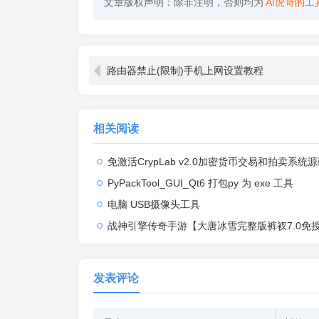
文章版权声明：除非注明，否则均为
AI虎哥的工
路由器禁止(限制)手机上网设置教程
相关阅读
免激活CrypLab v2.0加密货币交易和拍卖系统源码，前台新增中文后台
PyPackTool_GUI_Qt6 打包py 为 exe 工具
电脑 USB摄像头工具
战神引擎传奇手游【大唐冰雪完整版裤衩7.0免授权】2026整理特色服务端+寒冬之城+万象古城+天威大陆+大唐盛世
发表评论