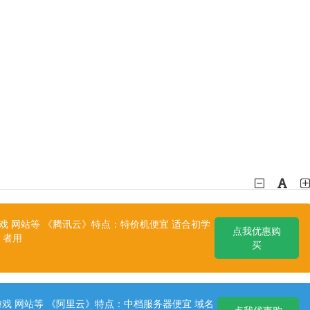
 网站等 《腾讯云》特点：特价机便宜 适合初学
点我优惠购
者用
买
戏 网站等 《阿里云》特点：中档服务器便宜 域名