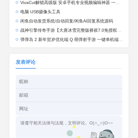
VivaCut解锁高级版 安卓手机专业视频编辑神器 一键式AI加持
电脑 USB摄像头工具
闲鱼自动发货系统/自动回复/闲鱼AI回复系统源码
战神引擎传奇手游【大唐冰雪完整版裤衩7.0免授权】2026整理特色服务端+寒冬之城+万象古城+天威大陆+大唐盛世【站长亲测】
弹弹岛 2 新年贺岁优化端 Q 萌弹射手游 一键单机端 + Linux 手工端 + GM 后台 + 安卓 iOS 双端带教程
发表评论