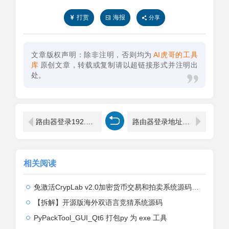
打赏
海报
分享
文章版权声明：除非注明，否则均为
AI虎哥的工具
库
原创文章，转载或复制请以超链接形式并注明出
处。
路由器登录192.168.0.1默认帐号
路由器登录地址：192.168.0.1如何登录打开？
相关阅读
免激活CrypLab v2.0加密货币交易和拍卖系统源码，前台新增中文后台全部汉化
【拆解】开源版海外双语言竞猜系统源码
PyPackTool_GUI_Qt6 打包py 为 exe 工具