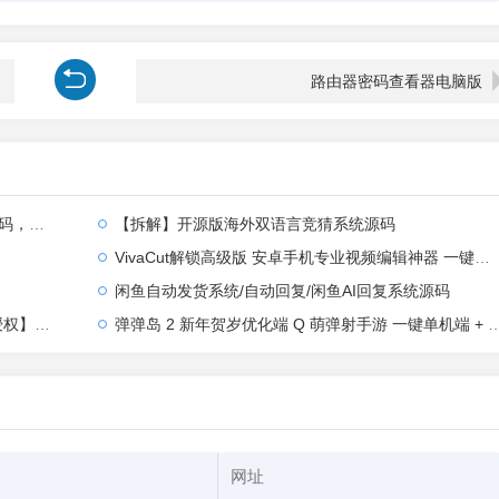
路由器密码查看器电脑版
全部汉化
【拆解】开源版海外双语言竞猜系统源码
VivaCut解锁高级版 安卓手机专业视频编辑神器 一键式AI加持
闲鱼自动发货系统/自动回复/闲鱼AI回复系统源码
【站长亲测】
弹弹岛 2 新年贺岁优化端 Q 萌弹射手游 一键单机端 + Linux 手工端 + GM 后台 + 安卓 iOS 双端带教程