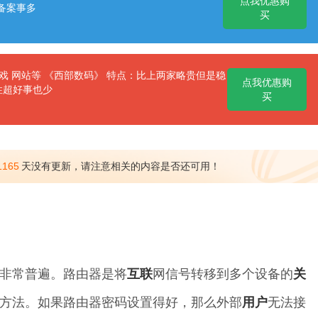
点我优惠购
备案事多
买
 网站等 《西部数码》 特点：比上两家略贵但是稳
点我优惠购
性超好事也少
买
1165
天没有更新，请注意相关的内容是否还可用！
非常普遍。路由器是将
互联
网信号转移到多个设备的
关
方法。如果路由器密码设置得好，那么外部
用户
无法接