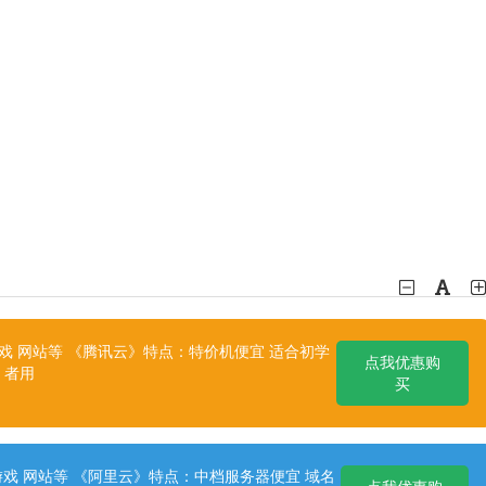
 网站等 《腾讯云》特点：特价机便宜 适合初学
点我优惠购
者用
买
戏 网站等 《阿里云》特点：中档服务器便宜 域名