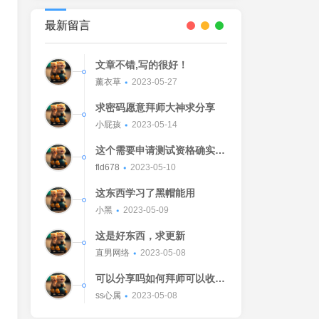
最新留言
文章不错,写的很好！
薰衣草
2023-05-27
求密码愿意拜师大神求分享
小屁孩
2023-05-14
这个需要申请测试资格确实不
错的东西
fld678
2023-05-10
这东西学习了黑帽能用
小黑
2023-05-09
这是好东西，求更新
直男网络
2023-05-08
可以分享吗如何拜师可以收我
吗[Watermelon]
ss心属
2023-05-08