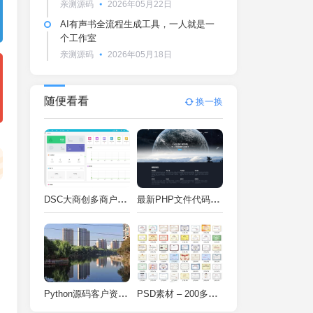
亲测源码
2026年05月22日
AI有声书全流程生成工具，一人就是一
个工作室
亲测源码
2026年05月18日
随便看看
换一换
DSC大商创多商户电商系统完整部署教程（附PHP7.4/PHP8兼容修复方案）
最新PHP文件代码加密系统 在线PHP加密系统 全开源 亲测可用
Python源码客户资料管理系统V2.2一键运行
PSD素材 – 200多种类型证书PSD源码