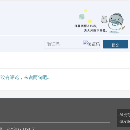
没有评论，来说两句吧...
AI虎
研发
号
. 安全运行
1191
天