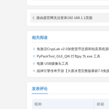
路由器官网无法登录192.168.1.1页面
相关阅读
免激活CrypLab v2.0加密货币交易和拍卖系统源码，前台新增中文后台
PyPackTool_GUI_Qt6 打包py 为 exe 工具
电脑 USB摄像头工具
战神引擎传奇手游【大唐冰雪完整版裤衩7.0免授权】2026整理特色服务端+寒冬之城+万象古城+天威大陆+大唐盛世
发表评论