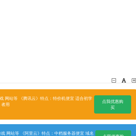
 网站等 《腾讯云》特点：特价机便宜 适合初学
点我优惠购
者用
买
戏 网站等 《阿里云》特点：中档服务器便宜 域名