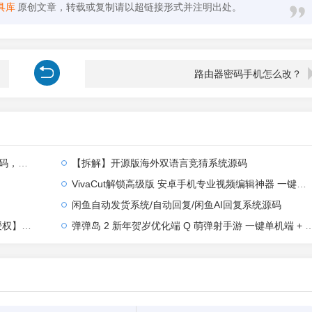
具库
原创文章，转载或复制请以超链接形式并注明出处。
)
路由器密码手机怎么改？
全部汉化
【拆解】开源版海外双语言竞猜系统源码
VivaCut解锁高级版 安卓手机专业视频编辑神器 一键式AI加持
闲鱼自动发货系统/自动回复/闲鱼AI回复系统源码
【站长亲测】
弹弹岛 2 新年贺岁优化端 Q 萌弹射手游 一键单机端 + Linux 手工端 + GM 后台 + 安卓 iOS 双端带教程