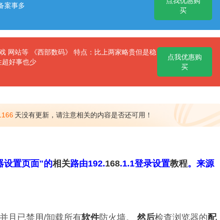
点我优惠购
备案事多
买
 网站等 《西部数码》 特点：比上两家略贵但是稳
点我优惠购
性超好事也少
买
1166
天没有更新，请注意相关的内容是否还可用！
器设置页面"的
相关
路由192.
168
.1.1登录设置
教程
。来源
并且已禁用/卸载所有
软件
防火墙。
然后
检查浏览器的
配