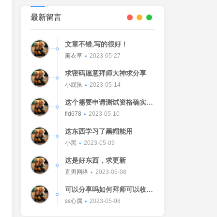
最新留言
文章不错,写的很好！
薰衣草
2023-05-27
求密码愿意拜师大神求分享
小屁孩
2023-05-14
这个需要申请测试资格确实不
错的东西
fld678
2023-05-10
这东西学习了黑帽能用
小黑
2023-05-09
这是好东西，求更新
直男网络
2023-05-08
可以分享吗如何拜师可以收我
吗[Watermelon]
ss心属
2023-05-08