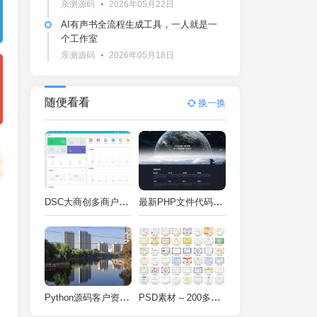
亲测源码
2026年05月22日
AI有声书全流程生成工具，一人就是一
个工作室
亲测源码
2026年05月18日
随便看看
换一换
DSC大商创多商户电商系统完整部署教程（附PHP7.4/PHP8兼容修复方案）
最新PHP文件代码加密系统 在线PHP加密系统 全开源 亲测可用
Python源码客户资料管理系统V2.2一键运行
PSD素材 – 200多种类型证书PSD源码