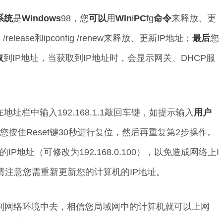
系统
是
Windows
98，您
可以
用
Win
i
PC
fg
命令
来释放、更
/release和ipconfig /renew来释放、更新IP地址；
最后
您
取
到IP地址，当获取到IP地址时，会显示网关、DHCP服
地址栏中输入192.168.1.1敲回车键，如提示输入
用户
按住Reset键30秒进行复位，然后再重复第2步操作。
地址（可修改为192.168.0.100），以免造成网络上I
请注意您需重新更新您的计算机的IP地址。
到网络环境中去，相信您局域网中的计算机就可以上网