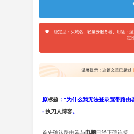
稳定型：买域名、轻量云服务器、用途：游戏
🛡️
定
温馨提示：这篇文章已超过
原
标题
："为什么我无法登录宽带路由
-
执刀人
博客
。
首先确认路由器与
电脑
已经正确连接；