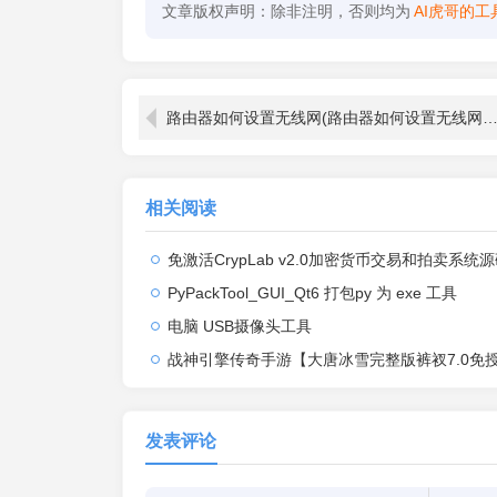
文章版权声明：除非注明，否则均为
AI虎哥的工
路由器如何设置无线网(路由器如何设置无线网网络流畅
相关阅读
免激活CrypLab v2.0加密货币交易和拍卖系统源码，前台新增中文后台
PyPackTool_GUI_Qt6 打包py 为 exe 工具
电脑 USB摄像头工具
战神引擎传奇手游【大唐冰雪完整版裤衩7.0免授权】2026整理特色服务端+寒冬之城+万象古城+天威大陆+大唐盛世
发表评论