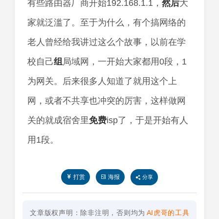
有些路由器厂商开始192.168.1.1，
然后
大
家就泛滥了。至于为什么，有个搞网络的
老人曾经给我讲过这么个故事，以前在学
校自己
组
局域网，一开始大家都用0段，1
为网关。后来很多人知道了就用这个上
网，或者不共享也冲突的厉害，这样做网
关的就成宿舍里
免费
isp了，于是开始有人
用1段。
打赏
海报
分享
文章版权声明：除非注明，否则均为
AI虎哥的工具