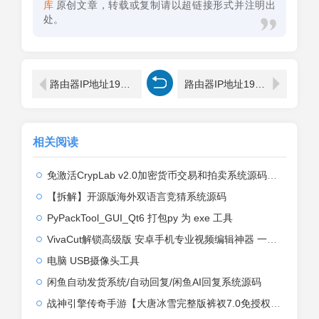
库
原创文章，转载或复制请以超链接形式并注明出
处。
路由器IP地址192.168.1.1 192.168.0.1使用
路由器IP地址192.168.1.1 192.168.0.1访问
相关阅读
免激活CrypLab v2.0加密货币交易和拍卖系统源码，前台新增中文后台全部汉化
【拆解】开源版海外双语言竞猜系统源码
PyPackTool_GUI_Qt6 打包py 为 exe 工具
VivaCut解锁高级版 安卓手机专业视频编辑神器 一键式AI加持
电脑 USB摄像头工具
闲鱼自动发货系统/自动回复/闲鱼AI回复系统源码
战神引擎传奇手游【大唐冰雪完整版裤衩7.0免授权】2026整理特色服务端+寒冬之城+万象古城+天威大陆+大唐盛世【站长亲测】