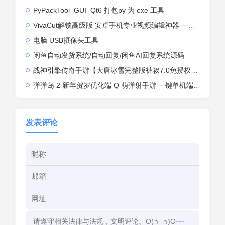
PyPackTool_GUI_Qt6 打包py 为 exe 工具
VivaCut解锁高级版 安卓手机专业视频编辑神器 一键式AI加持
电脑 USB摄像头工具
闲鱼自动发货系统/自动回复/闲鱼AI回复系统源码
战神引擎传奇手游【大唐冰雪完整版裤衩7.0免授权】2026整理特色服务端+寒冬之城+万象古城+天威大陆+大唐盛世【站长亲测】
弹弹岛 2 新年贺岁优化端 Q 萌弹射手游 一键单机端 + Linux 手工端 + GM 后台 + 安卓 iOS 双端带教程
发表评论