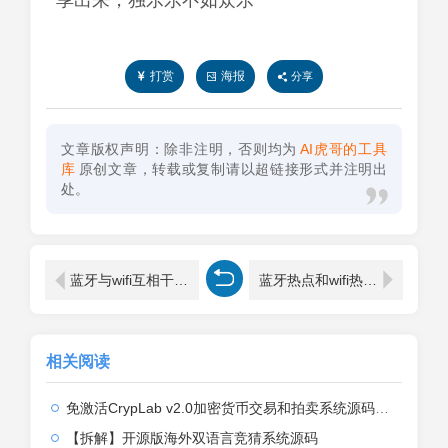
享出来，独乐乐不如众乐
打赏
海报
分享
文章版权声明：除非注明，否则均为
AI虎哥的工具
库
原创文章，转载或复制请以超链接形式并注明出
处。
蓝牙与wifi互相干扰怎么办
蓝牙热点和wifi热点谁更耗电(图文)
相关阅读
免激活CrypLab v2.0加密货币交易和拍卖系统源码，前台新增中文后台全部汉化
【拆解】开源版海外双语言竞猜系统源码