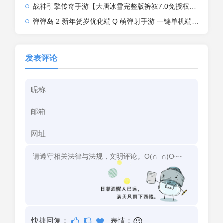
战神引擎传奇手游【大唐冰雪完整版裤衩7.0免授权】2026整理特色服务端+寒冬之城+万象古城+天威大陆+大唐盛世【站长亲测】
弹弹岛 2 新年贺岁优化端 Q 萌弹射手游 一键单机端 + Linux 手工端 + GM 后台 + 安卓 iOS 双端带教程
发表评论
快捷回复：
表情：