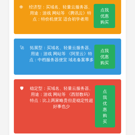
经济型：买域名、轻量云服务器、
🌐
点我
用途：游戏 网站等 《腾讯云》特
优惠
点：特价机便宜 适合初学者用
购买
拓展型：买域名、轻量云服务器、
🚀
点我
用途：游戏 网站等 《阿里云》特
优惠
点：中档服务器便宜 域名备案事多
购买
稳定型：买域名、轻量云服务器、
🛡️
点
用途：游戏 网站等 《西部数码》
我
特点：比上两家略贵但是稳定性超
优
好事也少
惠
购
买