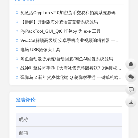
免激活CrypLab v2.0加密货币交易和拍卖系统源码，前台新增中文后台全部汉化
【拆解】开源版海外双语言竞猜系统源码
PyPackTool_GUI_Qt6 打包py 为 exe 工具
VivaCut解锁高级版 安卓手机专业视频编辑神器 一键式AI加持
电脑 USB摄像头工具
闲鱼自动发货系统/自动回复/闲鱼AI回复系统源码
战神引擎传奇手游【大唐冰雪完整版裤衩7.0免授权】2026整理特色服务端+寒冬之城+万象古城+天威大陆+大唐盛世【站长亲测】
弹弹岛 2 新年贺岁优化端 Q 萌弹射手游 一键单机端 + Linux 手工端 + GM 后台 + 安卓 iOS 双端带教程
发表评论