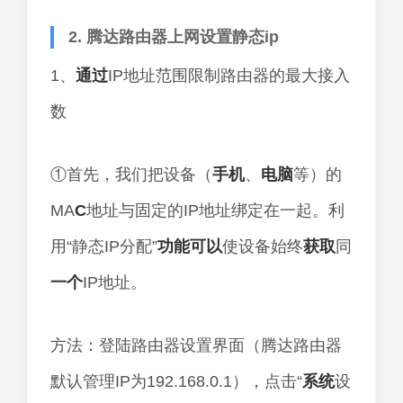
2. 腾达路由器上网设置静态ip
1、
通过
IP地址范围限制路由器的最大接入
数
①首先，我们把设备（
手机
、
电脑
等）的
MA
C
地址与固定的IP地址绑定在一起。利
用“静态IP分配”
功能
可以
使设备始终
获取
同
一个
IP地址。
方法：登陆路由器设置界面（腾达路由器
默认管理IP为192.168.0.1），点击“
系统
设