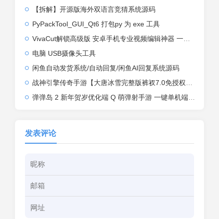
【拆解】开源版海外双语言竞猜系统源码
PyPackTool_GUI_Qt6 打包py 为 exe 工具
VivaCut解锁高级版 安卓手机专业视频编辑神器 一键式AI加持
电脑 USB摄像头工具
闲鱼自动发货系统/自动回复/闲鱼AI回复系统源码
战神引擎传奇手游【大唐冰雪完整版裤衩7.0免授权】2026整理特色服务端+寒冬之城+万象古城+天威大陆+大唐盛世【站长亲测】
弹弹岛 2 新年贺岁优化端 Q 萌弹射手游 一键单机端 + Linux 手工端 + GM 后台 + 安卓 iOS 双端带教程
发表评论