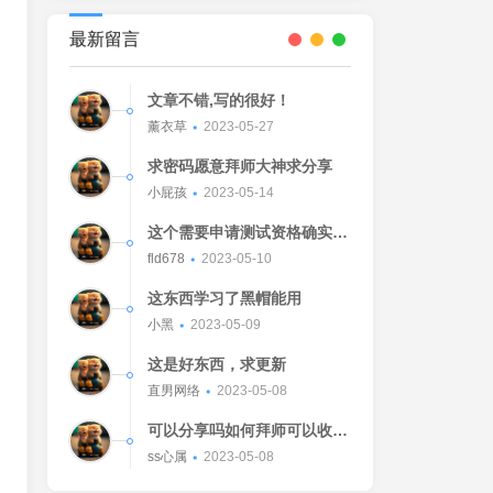
最新留言
文章不错,写的很好！
薰衣草
2023-05-27
求密码愿意拜师大神求分享
小屁孩
2023-05-14
这个需要申请测试资格确实不
错的东西
fld678
2023-05-10
这东西学习了黑帽能用
小黑
2023-05-09
这是好东西，求更新
直男网络
2023-05-08
可以分享吗如何拜师可以收我
吗[Watermelon]
ss心属
2023-05-08