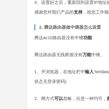
4、设置好之后，重新回到设置IP地址
感谢您对我们产品的
支持
，祝您工作顺
2. 腾达路由器做中继器怎么设置
腾达ac10路由器没有中继
功能
腾达路由器无线桥接没有
万能
中继。
1、开浏览器，在地址栏中
输入
“tend
状态无登录密码)
2、网方式
可以
忽略，任意一种均可，