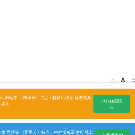
 网站等 《腾讯云》特点：特价机便宜 适合初学
点我优惠购
者用
买
戏 网站等 《阿里云》特点：中档服务器便宜 域名