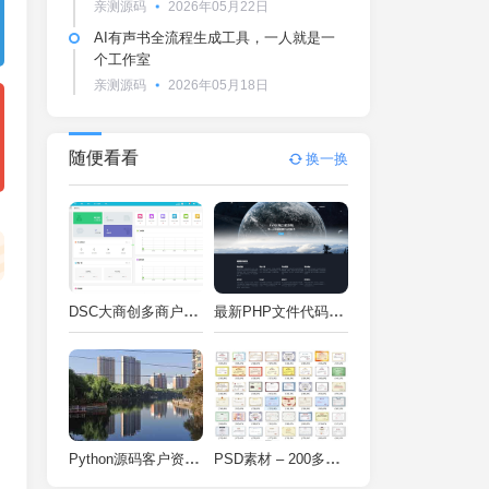
亲测源码
2026年05月22日
AI有声书全流程生成工具，一人就是一
个工作室
亲测源码
2026年05月18日
随便看看
换一换
DSC大商创多商户电商系统完整部署教程（附PHP7.4/PHP8兼容修复方案）
最新PHP文件代码加密系统 在线PHP加密系统 全开源 亲测可用
Python源码客户资料管理系统V2.2一键运行
PSD素材 – 200多种类型证书PSD源码