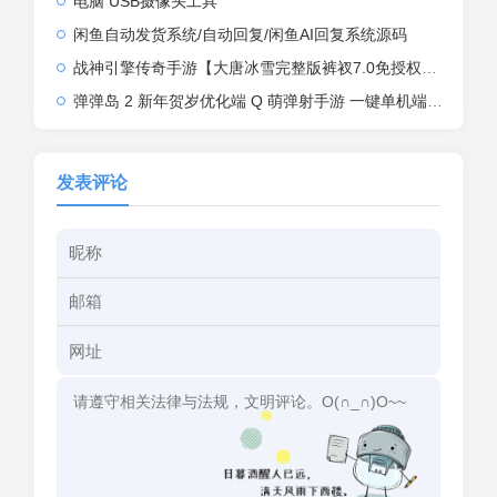
电脑 USB摄像头工具
闲鱼自动发货系统/自动回复/闲鱼AI回复系统源码
战神引擎传奇手游【大唐冰雪完整版裤衩7.0免授权】2026整理特色服务端+寒冬之城+万象古城+天威大陆+大唐盛世【站长亲测】
弹弹岛 2 新年贺岁优化端 Q 萌弹射手游 一键单机端 + Linux 手工端 + GM 后台 + 安卓 iOS 双端带教程
发表评论