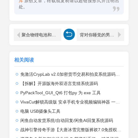
库
原创文章，转载或复制请以超链接形式并注明出
处。
聚合物锂电池和锂电池有什么区别（哪种电池更耐用）
背对你睡觉的男人心态（背对你睡觉的男人心态是什么）
相关阅读
免激活CrypLab v2.0加密货币交易和拍卖系统源码，前台新增中文后台全部汉化
【拆解】开源版海外双语言竞猜系统源码
PyPackTool_GUI_Qt6 打包py 为 exe 工具
VivaCut解锁高级版 安卓手机专业视频编辑神器 一键式AI加持
电脑 USB摄像头工具
闲鱼自动发货系统/自动回复/闲鱼AI回复系统源码
战神引擎传奇手游【大唐冰雪完整版裤衩7.0免授权】2026整理特色服务端+寒冬之城+万象古城+天威大陆+大唐盛世【站长亲测】