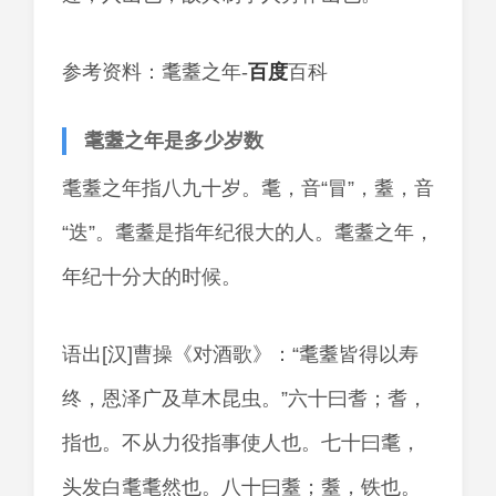
参考资料：耄耋之年-
百度
百科
耄耋之年是多少岁数
耄耋之年指八九十岁。耄，音“冒”，耋，音
“迭”。耄耋是指年纪很大的人。耄耋之年，
年纪十分大的时候。
语出[汉]曹操《对酒歌》：“耄耋皆得以寿
终，恩泽广及草木昆虫。”六十曰耆；耆，
指也。不从力役指事使人也。七十曰耄，
头发白耄耄然也。八十曰耋；耋，铁也。