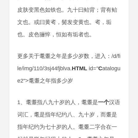
皮肤变黑色如铁也。九十曰鲐背；背有鲐
文也。或曰黄耇，鬓发变黄也。耇，垢
也。皮色骊悴，恒如有垢者也。
更多关于耄耋之年是多少岁数，进入：/d/fi
le/img/110/3sj44fjblva.
HTML
id="
C
atalogu
e2">耄耋之年指多少岁
1、耄耋指八九十岁的人，耄耋是
一个
汉语
词汇，耄是指年纪约八、九十岁，而耋是
指年纪约为七十岁的人。耄耋二字合在一