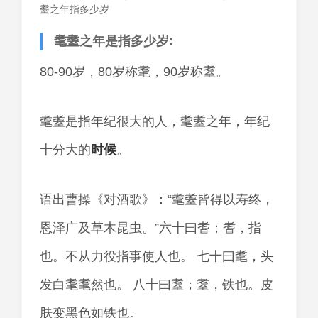
耋之年指多少岁
耄耋之年是指多少岁:
80-90岁，80岁称耄，90岁称耋。
耄耋是指年纪很大的人，耄耋之年，年纪
十分大的
时候
。
语出曹操《对酒歌》：“耄耋皆得以寿终，
恩泽广及草木昆虫。”六十曰耆；耆，指
也。不从力役指事使人也。 七十曰耄，头
发白耄耄然也。 八十曰耋；耋，铁也。皮
肤变黑色如铁也。