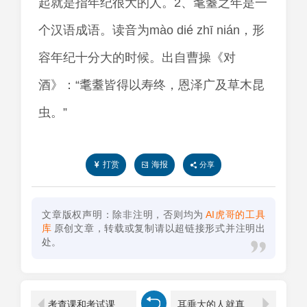
起就是指年纪很大的人。2、耄耋之年是一
个汉语成语。读音为mào dié zhī nián，形
容年纪十分大的时候。出自曹操《对
酒》：“耄耋皆得以寿终，恩泽广及草木昆
虫。”
打赏
海报
分享
文章版权声明：除非注明，否则均为
AI虎哥的工具
库
原创文章，转载或复制请以超链接形式并注明出
处。
考查课和考试课的区别在哪里（考查课考试是什么意思）
耳垂大的人就真的有福吗(耳朵大有福是真的吗)