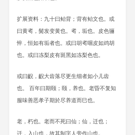
扩展资料：九十曰鲐背；背有鲐文也。或
曰黄耇，鬓发变黄也。耇，垢也。皮色骊
悴，恒如有垢者也。或曰胡耇咽皮如鸡胡
也。或曰冻梨皮有斑黑如冻梨色也。
或曰齯，齯大齿落尽更生细者如小儿齿
也。 百年曰期颐；颐，养也。老昏不复知
服味善恶孝子期於尽养道而巳也。
老，朽也。老而不死曰仙；仙，迁也；
迁，入山也，故其制字人旁作山也。