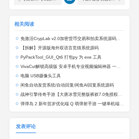
相关阅读
免激活CrypLab v2.0加密货币交易和拍卖系统源码，前台新增中文后台全部汉化
【拆解】开源版海外双语言竞猜系统源码
PyPackTool_GUI_Qt6 打包py 为 exe 工具
VivaCut解锁高级版 安卓手机专业视频编辑神器 一键式AI加持
电脑 USB摄像头工具
闲鱼自动发货系统/自动回复/闲鱼AI回复系统源码
战神引擎传奇手游【大唐冰雪完整版裤衩7.0免授权】2026整理特色服务端+寒冬之城+万象古城+天威大陆+大唐盛世【站长亲测】
弹弹岛 2 新年贺岁优化端 Q 萌弹射手游 一键单机端 + Linux 手工端 + GM 后台 + 安卓 iOS 双端带教程
发表评论