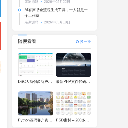
亲测源码
2026年05月22日
AI有声书全流程生成工具，一人就是一
个工作室
亲测源码
2026年05月18日
随便看看
换一换
DSC大商创多商户电商系统完整部署教程（附PHP7.4/PHP8兼容修复方案）
最新PHP文件代码加密系统 在线PHP加密系统 全开源 亲测可用
Python源码客户资料管理系统V2.2一键运行
PSD素材 – 200多种类型证书PSD源码