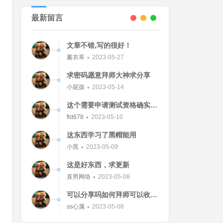
最新留言
文章不错,写的很好！
薰衣草
2023-05-27
求密码愿意拜师大神求分享
小屁孩
2023-05-14
这个需要申请测试资格确实不
错的东西
fld678
2023-05-10
这东西学习了黑帽能用
小黑
2023-05-09
这是好东西，求更新
直男网络
2023-05-08
可以分享吗如何拜师可以收我
吗[Watermelon]
ss心属
2023-05-08