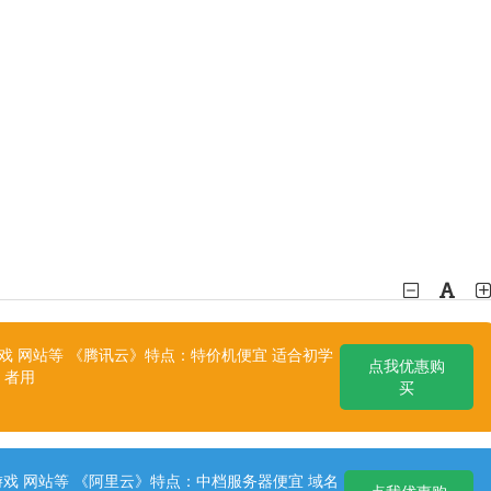
 网站等 《腾讯云》特点：特价机便宜 适合初学
点我优惠购
者用
买
戏 网站等 《阿里云》特点：中档服务器便宜 域名