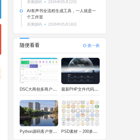
亲测源码
2026年05月22日
AI有声书全流程生成工具，一人就是一
个工作室
亲测源码
2026年05月18日
随便看看
换一换
DSC大商创多商户电商系统完整部署教程（附PHP7.4/PHP8兼容修复方案）
最新PHP文件代码加密系统 在线PHP加密系统 全开源 亲测可用
Python源码客户资料管理系统V2.2一键运行
PSD素材 – 200多种类型证书PSD源码