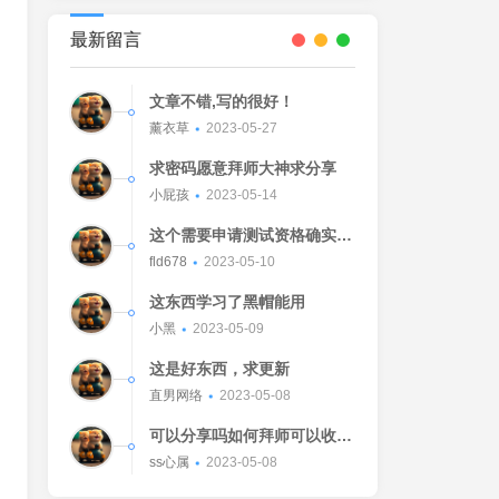
最新留言
文章不错,写的很好！
薰衣草
2023-05-27
求密码愿意拜师大神求分享
小屁孩
2023-05-14
这个需要申请测试资格确实不
错的东西
fld678
2023-05-10
这东西学习了黑帽能用
小黑
2023-05-09
这是好东西，求更新
直男网络
2023-05-08
可以分享吗如何拜师可以收我
吗[Watermelon]
ss心属
2023-05-08