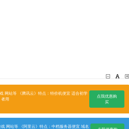
 网站等 《腾讯云》特点：特价机便宜 适合初学
点我优惠购
者用
买
戏 网站等 《阿里云》特点：中档服务器便宜 域名