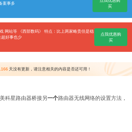
点我优惠购
备案事多
买
 网站等 《西部数码》 特点：比上两家略贵但是稳
点我优惠购
性超好事也少
买
1166
天没有更新，请注意相关的内容是否还可用！
美科星路由器桥接另
一个
路由器无线网络的设置方法，