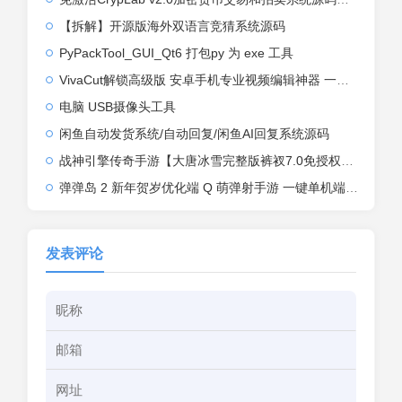
【拆解】开源版海外双语言竞猜系统源码
PyPackTool_GUI_Qt6 打包py 为 exe 工具
VivaCut解锁高级版 安卓手机专业视频编辑神器 一键式AI加持
电脑 USB摄像头工具
闲鱼自动发货系统/自动回复/闲鱼AI回复系统源码
战神引擎传奇手游【大唐冰雪完整版裤衩7.0免授权】2026整理特色服务端+寒冬之城+万象古城+天威大陆+大唐盛世【站长亲测】
弹弹岛 2 新年贺岁优化端 Q 萌弹射手游 一键单机端 + Linux 手工端 + GM 后台 + 安卓 iOS 双端带教程
发表评论