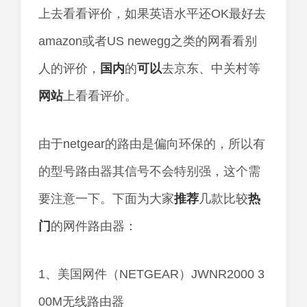
上去看看评价，如果英语水平还OK最好去
amazon或者US newegg之类的网看看别
人的评价，
国内
的
可以
去京东、中关村等
网站
上看看评价。
由于netgear的路由是偏向环保的，所以有
的型号路由器其信号不会特别强，这个需
要注意一下。下面为大家
推荐
几款比较
热
门
的网件路由器：
1、美国网件（NETGEAR）JWNR2000 3
00M无线路由器