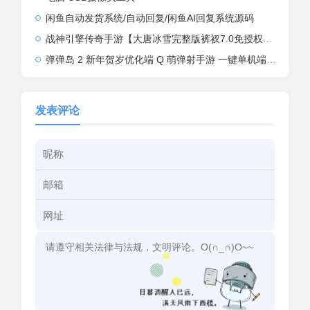
闲鱼自动发货系统/自动回复/闲鱼AI回复系统源码
战神引擎传奇手游【大唐冰雪完整版裤衩7.0免授权】2026整理特色服务端+寒冬之城+万象古城+天威大陆+大唐盛世【站长亲测】
弹弹岛 2 新年贺岁优化端 Q 萌弹射手游 一键单机端 + Linux 手工端 + GM 后台 + 安卓 iOS 双端带教程
发表评论