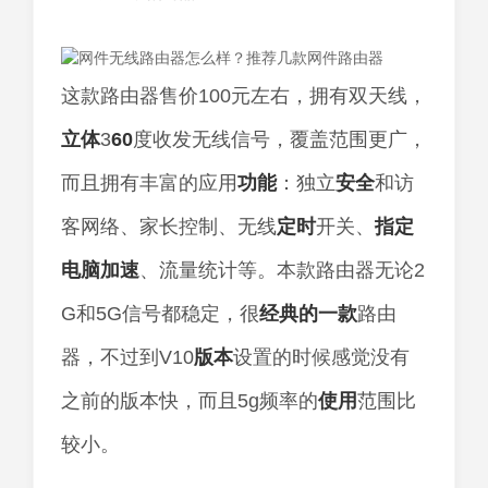
这款路由器售价100元左右，拥有双天线，
立体
3
60
度收发无线信号，覆盖范围更广，
而且拥有丰富的应用
功能
：独立
安全
和访
客网络、家长控制、无线
定时
开关、
指定
电脑
加速
、流量统计等。本款路由器无论2
G和5G信号都稳定，很
经典
的一款
路由
器，不过到V10
版本
设置的时候感觉没有
之前的版本快，而且5g频率的
使用
范围比
较小。