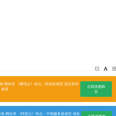
 网站等 《腾讯云》特点：特价机便宜 适合初学
点我优惠购
者用
买
戏 网站等 《阿里云》特点：中档服务器便宜 域名