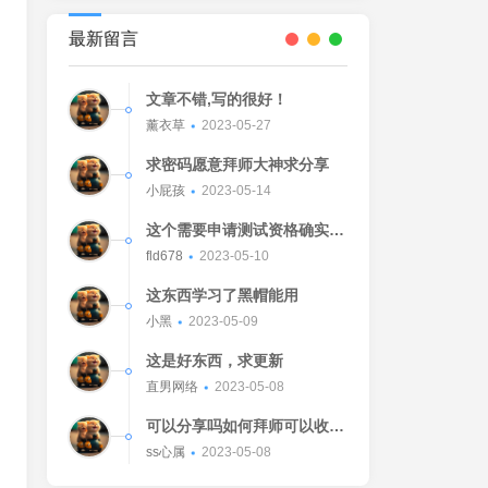
最新留言
文章不错,写的很好！
薰衣草
2023-05-27
求密码愿意拜师大神求分享
小屁孩
2023-05-14
这个需要申请测试资格确实不
错的东西
fld678
2023-05-10
这东西学习了黑帽能用
小黑
2023-05-09
这是好东西，求更新
直男网络
2023-05-08
可以分享吗如何拜师可以收我
吗[Watermelon]
ss心属
2023-05-08