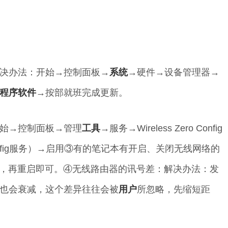
决办法：开始→控制面板→
系统
→硬件→设备管理器→
程序
软件
→按部就班完成更新。
始→控制面板→管理
工具
→服务→Wireless Zero Config
oConfig服务）→启用③有的笔记本有开启、关闭无线网络的
一下，再重启即可。④无线路由器的讯号差：解决办法：发
也会衰减，这个差异往往会被
用户
所忽略，先缩短距