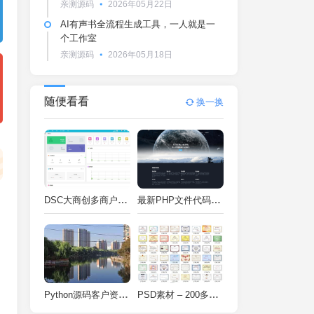
亲测源码
2026年05月22日
AI有声书全流程生成工具，一人就是一
个工作室
亲测源码
2026年05月18日
随便看看
换一换
DSC大商创多商户电商系统完整部署教程（附PHP7.4/PHP8兼容修复方案）
最新PHP文件代码加密系统 在线PHP加密系统 全开源 亲测可用
Python源码客户资料管理系统V2.2一键运行
PSD素材 – 200多种类型证书PSD源码