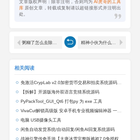
文章版权声明：除非注明，否则均为
AI虎哥的工具
库
原创文章，转载或复制请以超链接形式并注明出
处。
粥糊了怎么去除糊味（稀饭煮糊了怎么去糊味）
精神小伙为什么是骂人的意思（精神小伙是贬义词吗）
相关阅读
免激活CrypLab v2.0加密货币交易和拍卖系统源码，前台新增中文后台全部汉化
【拆解】开源版海外双语言竞猜系统源码
PyPackTool_GUI_Qt6 打包py 为 exe 工具
VivaCut解锁高级版 安卓手机专业视频编辑神器 一键式AI加持
电脑 USB摄像头工具
闲鱼自动发货系统/自动回复/闲鱼AI回复系统源码
战神引擎传奇手游【大唐冰雪完整版裤衩7.0免授权】2026整理特色服务端+寒冬之城+万象古城+天威大陆+大唐盛世【站长亲测】