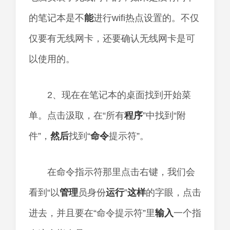
的笔记本是不
能
进行wifi热点设置的。不仅
仅要有无线网卡，还要确认无线网卡是可
以使用的。
2、现在在笔记本的桌面找到开始菜
单。点击汲取，在“所有
程序
”中找到“附
件”，
然后
找到“
命令
提示符”。
在命令指示符那里点击右键，我们会
看到“以
管理
员身份
运行
”
这样
的字眼，点击
进去，并且要在“命令提示符”里
输入
一个指