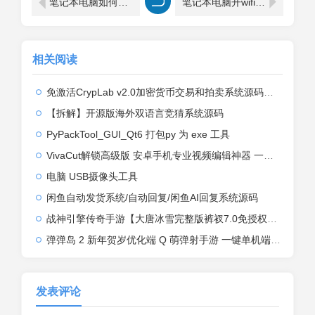
笔记本电脑如何连接隐藏wifi ？
笔记本电脑开wifi的快捷键
相关阅读
免激活CrypLab v2.0加密货币交易和拍卖系统源码，前台新增中文后台全部汉化
【拆解】开源版海外双语言竞猜系统源码
PyPackTool_GUI_Qt6 打包py 为 exe 工具
VivaCut解锁高级版 安卓手机专业视频编辑神器 一键式AI加持
电脑 USB摄像头工具
闲鱼自动发货系统/自动回复/闲鱼AI回复系统源码
战神引擎传奇手游【大唐冰雪完整版裤衩7.0免授权】2026整理特色服务端+寒冬之城+万象古城+天威大陆+大唐盛世【站长亲测】
弹弹岛 2 新年贺岁优化端 Q 萌弹射手游 一键单机端 + Linux 手工端 + GM 后台 + 安卓 iOS 双端带教程
发表评论