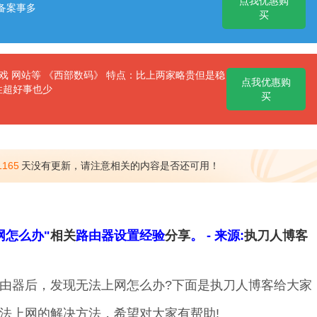
点我优惠购
备案事多
买
 网站等 《西部数码》 特点：比上两家略贵但是稳
点我优惠购
性超好事也少
买
1165
天没有更新，请注意相关的内容是否还可用！
网怎么办"
相关
路由器设置经验
分享
。 - 来源:
执刀人
博客
由器后，发现无法上网怎么办?下面是执刀人博客给大家
法上网的解决方法，希望对大家有帮助!