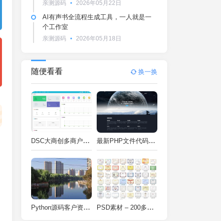
亲测源码
2026年05月22日
AI有声书全流程生成工具，一人就是一
个工作室
亲测源码
2026年05月18日
随便看看
换一换
DSC大商创多商户电商系统完整部署教程（附PHP7.4/PHP8兼容修复方案）
最新PHP文件代码加密系统 在线PHP加密系统 全开源 亲测可用
Python源码客户资料管理系统V2.2一键运行
PSD素材 – 200多种类型证书PSD源码