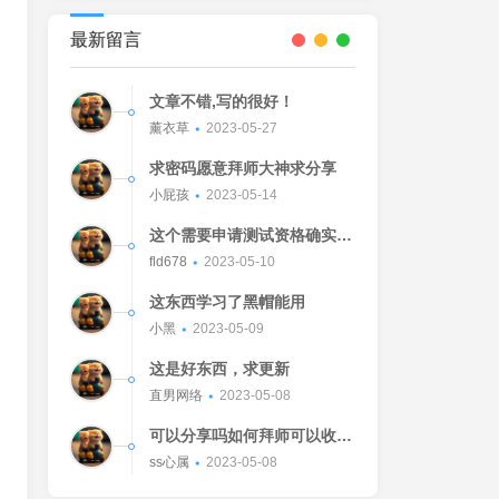
最新留言
文章不错,写的很好！
薰衣草
2023-05-27
求密码愿意拜师大神求分享
小屁孩
2023-05-14
这个需要申请测试资格确实不
错的东西
fld678
2023-05-10
这东西学习了黑帽能用
小黑
2023-05-09
这是好东西，求更新
直男网络
2023-05-08
可以分享吗如何拜师可以收我
吗[Watermelon]
ss心属
2023-05-08