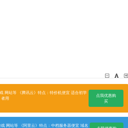
 网站等 《腾讯云》特点：特价机便宜 适合初学
点我优惠购
者用
买
戏 网站等 《阿里云》特点：中档服务器便宜 域名